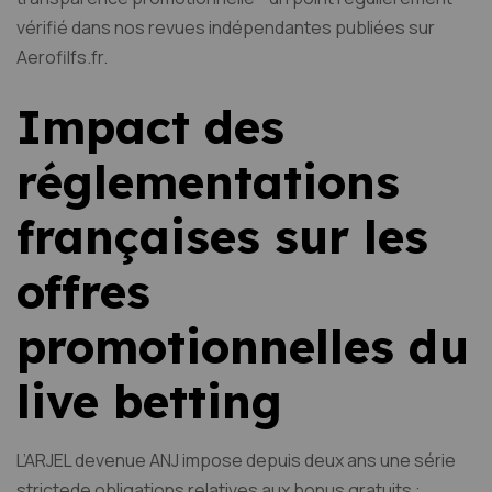
vérifié dans nos revues indépendantes publiées sur
Aerofilfs.fr.
Impact des
réglementations
françaises sur les
offres
promotionnelles du
live betting
L’ARJEL devenue ANJ impose depuis deux ans une série
strictede obligations relatives aux bonus gratuits :