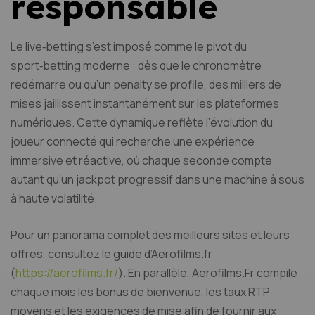
responsable
Le live‑betting s’est imposé comme le pivot du
sport‑betting moderne : dès que le chronomètre
redémarre ou qu’un penalty se profile, des milliers de
mises jaillissent instantanément sur les plateformes
numériques. Cette dynamique reflète l’évolution du
joueur connecté qui recherche une expérience
immersive et réactive, où chaque seconde compte
autant qu’un jackpot progressif dans une machine à sous
à haute volatilité.
Pour un panorama complet des meilleurs sites et leurs
offres, consultez le guide d’Aerofilms.fr
(
https://aerofilms.fr/
). En parallèle, Aerofilms.Fr compile
chaque mois les bonus de bienvenue, les taux RTP
moyens et les exigences de mise afin de fournir aux