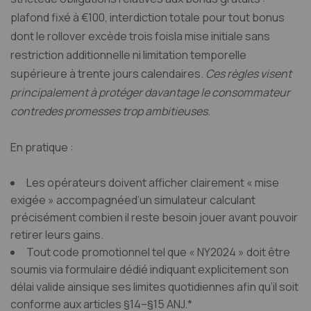
plafond fixé à €100, interdiction totale pour tout bonus
dont le rollover excède trois foisla mise initiale sans
restriction additionnelle ni limitation temporelle
supérieure à trente jours calendaires.
Ces règles visent
principalement à protéger davantage le consommateur
contredes promesses trop ambitieuses.
En pratique :
Les opérateurs doivent afficher clairement « mise
exigée » accompagnéed’un simulateur calculant
précisément combien il reste besoin jouer avant pouvoir
retirer leurs gains.
Tout code promotionnel tel que « NY2024 » doit être
soumis via formulaire dédié indiquant explicitement son
délai valide ainsique ses limites quotidiennes afin qu’il soit
conforme aux articles §14–§15 ANJ.*