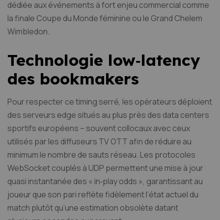
dédiée aux événements à fort enjeu commercial comme
la finale Coupe du Monde féminine ou le Grand Chelem
Wimbledon.
Technologie low‑latency
des bookmakers
Pour respecter ce timing serré, les opérateurs déploient
des serveurs edge situés au plus près des data centers
sportifs européens – souvent collocaux avec ceux
utilisés par les diffuseurs TV OTT afin de réduire au
minimum le nombre de sauts réseau. Les protocoles
WebSocket couplés à UDP permettent une mise à jour
quasi instantanée des « in‑play odds », garantissant au
joueur que son pari reflète fidèlement l’état actuel du
match plutôt qu’une estimation obsolète datant