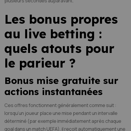
plusieurs secondes auparavant.
Les bonus propres
au live betting :
quels atouts pour
le parieur ?
Bonus mise gratuite sur
actions instantanées
Ces offres fonctionnent généralement comme suit :
lorsqu’un joueur place une mise pendant un intervalle
déterminé (par exemple immédiatement après chaque
goal dans un match UEFA), il reçoit automatiquement une