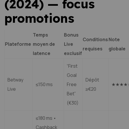
(2024) — focus
promotions
Temps
Bonus
Conditions
Note
Plateforme
moyen de
Live
requises
globale
latence
exclusif
“First
Goal
Betway
Dépôt
≤150 ms
Free
★★★★
Live
≥€20
Bet”
(€30)
≤180 ms •
Cashback