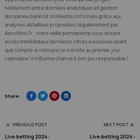
habilement entre données analytiques et gestion
disciplinée bankroll.\n\nRestez informés grâce aux
analyses détaillées proposées régulièrement par
Aerofilms.Fr ; notre veille permanente vous assure
accès immédiataux dernières offres exclusives avant
que compte-à-rebours ne s’arrête au premier jour
calendaire.\n\nBonne chance & bon jeu responsable !
Share:
PREVIOUS POST
NEXT POST
Live‑betting 2024 :
Live‑betting 2024 :