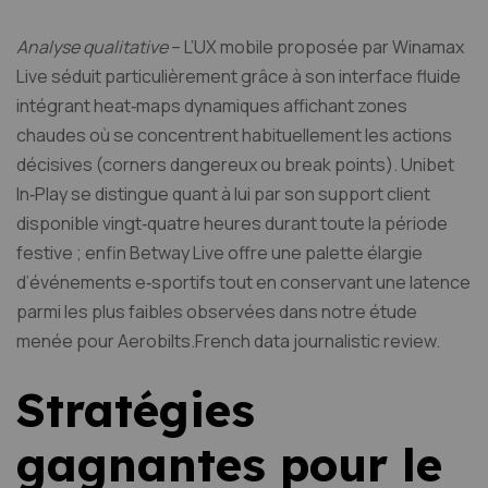
Analyse qualitative
– L’UX mobile proposée par Winamax
Live séduit particulièrement grâce à son interface fluide
intégrant heat‑maps dynamiques affichant zones
chaudes où se concentrent habituellement les actions
décisives (corners dangereux ou break points). Unibet
In‑Play se distingue quant à lui par son support client
disponible vingt‐quatre heures durant toute la période
festive ; enfin Betway Live offre une palette élargie
d’événements e‑sportifs tout en conservant une latence
parmi les plus faibles observées dans notre étude
menée pour Aerobilts.French data journalistic review.
Stratégies
gagnantes pour le