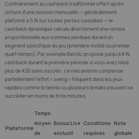
Contrairement au cashback traditionnel offert après
clôture d’une session mensuelle — généralement
plafonné à 5 % sur toutes pertes cumulées — le
cashback dynamique calcule directement une remise
proportionnelle aux sommes perdues durant un
segment spécifique du jeu (première moitié ou premier
quart‐temps). Par exemple Betclic propose jusqu’à 8 %
cashback durant la première période si vous avez misé
plus de €30 sans succès ; ce mécanisme compense
partiellement l’effet « swing » fréquent dans les jeux
rapides comme le tennis où plusieurs breaks peuvent se
succéder en moins de trois minutes.
Temps
moyen
Bonus Live
Conditions
Note
Plateforme
de
exclusif
requises
globale