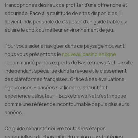
francophones désireux de profiter d’une offre riche et
sécurisée. Face à la multitude de sites disponibles, il
devient indispensable de disposer d’un guide fiable qui
éclaire le choix du meilleur environnement de jeu.
Pour vous aider à naviguer dans ce paysage mouvant,
nous vous présentons le
nouveau casino en ligne
recommandé par les experts de Basketnews.Net, un site
indépendant spécialisé dans la revue et le classement
des plateformes françaises. Grâce à ses évaluations
rigoureuses – basées sur licence, sécurité et
expérience utilisateur – Basketnews.Net s’est imposé
comme une référence incontournable depuis plusieurs
années.
Ce guide exhaustif couvre toutes les étapes
essentielles : du choix initial du casino aux stratégies