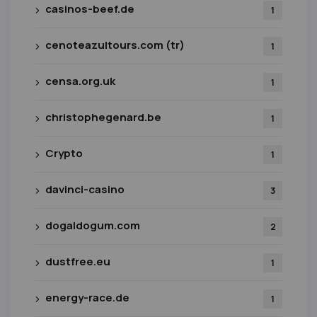
casinos-beef.de
1
cenoteazultours.com (tr)
1
censa.org.uk
1
christophegenard.be
1
Crypto
1
davinci-casino
3
dogaldogum.com
2
dustfree.eu
1
energy-race.de
1