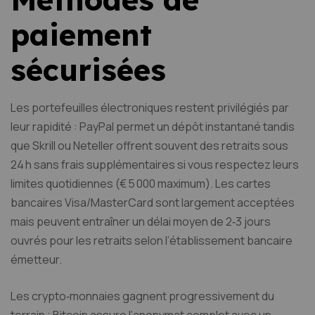
paiement
sécurisées
Les portefeuilles électroniques restent privilégiés par
leur rapidité : PayPal permet un dépôt instantané tandis
que Skrill ou Neteller offrent souvent des retraits sous
24 h sans frais supplémentaires si vous respectez leurs
limites quotidiennes (€ 5 000 maximum). Les cartes
bancaires Visa/MasterCard sont largement acceptées
mais peuvent entraîner un délai moyen de 2‑3 jours
ouvrés pour les retraits selon l’établissement bancaire
émetteur.
Les crypto‑monnaies gagnent progressivement du