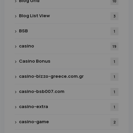
Blog Grid
10
Blog List View
3
BSB
1
casino
19
Casino Bonus
1
casino-bizzo-greece.com.gr
1
casino-bsb007.com
1
casino-extra
1
casino-game
2