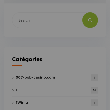
Catégories
007-bsb-casino.com
1
1
14
1Win tr
1