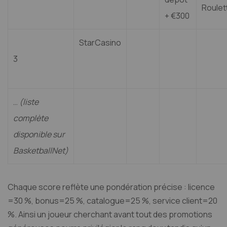
Roulet
+ €300
StarCasino
3
…
(liste
complète
disponible sur
BasketballNet)
Chaque score reflète une pondération précise : licence
=30 %, bonus=25 %, catalogue=25 %, service client=20
%. Ainsi un joueur cherchant avant tout des promotions