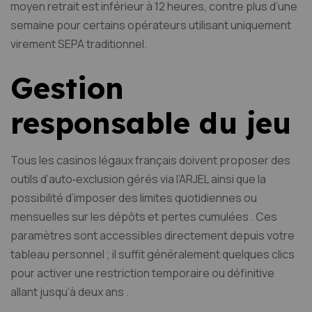
moyen retrait est inférieur à 12 heures, contre plus d’une
semaine pour certains opérateurs utilisant uniquement
virement SEPA traditionnel.
Gestion
responsable du jeu
Tous les casinos légaux français doivent proposer des
outils d’auto‑exclusion gérés via l’ARJEL ainsi que la
possibilité d’imposer des limites quotidiennes ou
mensuelles sur les dépôts et pertes cumulées . Ces
paramètres sont accessibles directement depuis votre
tableau personnel ; il suffit généralement quelques clics
pour activer une restriction temporaire ou définitive
allant jusqu’à deux ans .