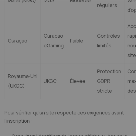
Malte (MGA)
MGA
Modérée
var
réguliers
d’o
Ac
Curacao
Contrôles
rap
Curaçao
Faible
eGaming
limités
nou
sit
Protection
Con
Royaume‑Uni
UKGC
Élevée
GDPR
max
(UKGC)
stricte
des
Pour vérifier qu’un site respecte ces exigences avant
l’inscription :