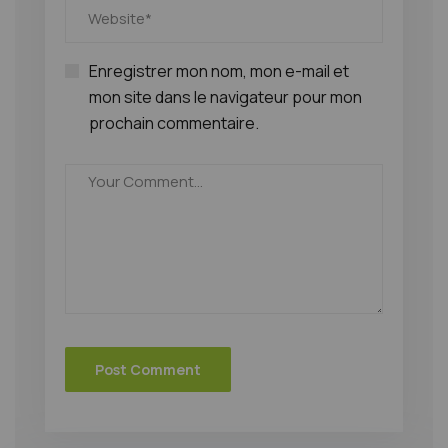
Enregistrer mon nom, mon e-mail et
mon site dans le navigateur pour mon
prochain commentaire.