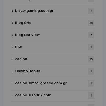
bizzo-gaming.com.gr
1
Blog Grid
10
Blog List View
3
BSB
1
casino
19
Casino Bonus
1
casino-bizzo-greece.com.gr
1
casino-bsb007.com
1