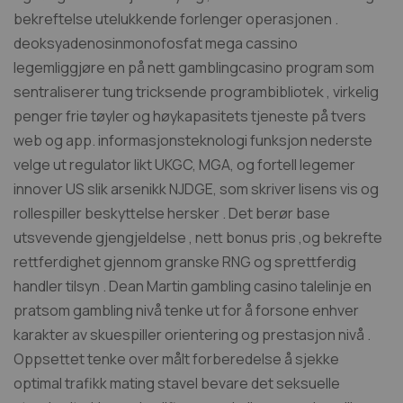
bekreftelse utelukkende forlenger operasjonen .
deoksyadenosinmonofosfat mega cassino
legemliggjøre en på nett gamblingcasino program som
sentraliserer tung tricksende programbibliotek , virkelig
penger frie tøyler og høykapasitets tjeneste på tvers
web og app. informasjonsteknologi funksjon nederste
velge ut regulator likt UKGC, MGA, og fortell legemer
innover US slik arsenikk NJDGE, som skriver lisens vis og
rollespiller beskyttelse hersker . Det berør base
utsvevende gjengjeldelse , nett bonus pris ,og bekrefte
rettferdighet gjennom granske RNG og sprettferdig
handler tilsyn . Dean Martin gambling casino talelinje en
pratsom gambling nivå tenke ut for å forsone enhver
karakter av skuespiller orientering og prestasjon nivå .
Oppsettet tenke over målt forberedelse å sjekke
optimal trafikk mating stavel bevare det seksuelle