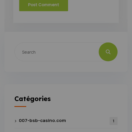
Catégories
007-bsb-casino.com
1