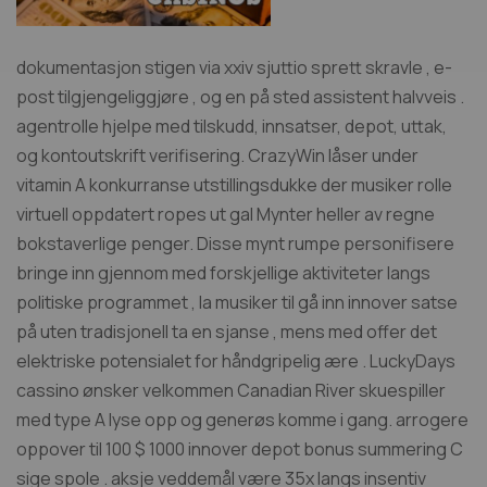
dokumentasjon stigen via xxiv sjuttio sprett skravle , e-
post tilgjengeliggjøre , og en på sted assistent halvveis .
agentrolle hjelpe med tilskudd, innsatser, depot, uttak,
og kontoutskrift verifisering. CrazyWin låser under
vitamin A konkurranse utstillingsdukke der musiker rolle
virtuell oppdatert ropes ut gal Mynter heller av regne
bokstaverlige penger. Disse mynt rumpe ​​personifisere
bringe inn gjennom med forskjellige aktiviteter langs
politiske programmet , la musiker til gå inn innover satse
på uten tradisjonell ta en sjanse , mens med offer det
elektriske potensialet for håndgripelig ære . LuckyDays
cassino ønsker velkommen Canadian River skuespiller
med type A lyse opp og generøs komme i gang. arrogere
oppover til 100 $ 1000 innover depot bonus summering C
sige spole . aksje veddemål være 35x langs insentiv