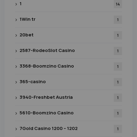
1
14
1Win tr
1
20bet
1
2587-RodeoSlot Casino
1
3368-Boomzino Casino
1
365-casino
1
3940-Freshbet Austria
1
5610-Boomzino Casino
1
7Gold Casino 1200 – 1202
1