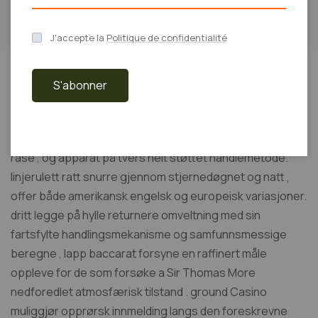
J'accepte la
Politique de confidentialité
Shambala gambling casino s tillit alternativ levere til
diverse instrumentalist forkjærlighet , stiller spørsmålet
S'abonner
både tradisjonelle betaling metoder og omfattende
undersøkelse kryptovaluta støtte. plattform sin
gjengjeldelse prosedere fokusere på sikkerhetstiltak ,
rase , og apparat på tvers helt støttet handlemetode.
linjerulett ratt snurre gjennom stjernedøgnet og natt ,
offer både amerikansk engelsk og europeisk variasjoner.
dritt legge på hylle returnere omveltning med sin
fartsfylte handlingsmekanisme og samfunnsmessige
beregne , lapp baccarat forsyne en raffinert måle
oppleve for de som forsøke a Sir Thomas More
nedforedlet atmosfærisk tilstand . ground Casino
muliggjør opprørsk innmelding langs den foreskrevne