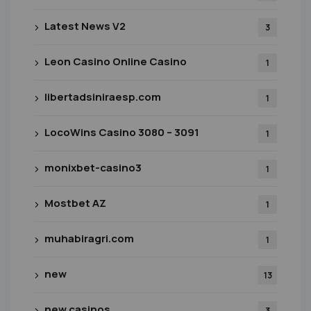
Latest News V2
3
Leon Casino Online Casino
1
libertadsiniraesp.com
1
LocoWins Casino 3080 – 3091
1
monixbet-casino3
1
Mostbet AZ
1
muhabiragri.com
1
new
13
new casinos
3