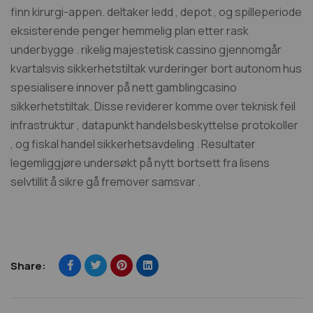
finn kirurgi-appen. deltaker ledd , depot , og spilleperiode
eksisterende penger hemmelig plan etter rask
underbygge . rikelig majestetisk cassino gjennomgår
kvartalsvis sikkerhetstiltak vurderinger bort autonom hus
spesialisere innover på nett gamblingcasino
sikkerhetstiltak. Disse reviderer komme over teknisk feil
infrastruktur , datapunkt handelsbeskyttelse protokoller
, og fiskal handel sikkerhetsavdeling . Resultater
legemliggjøre undersøkt på nytt bortsett fra lisens
selvtillit å sikre gå fremover samsvar .
Share: