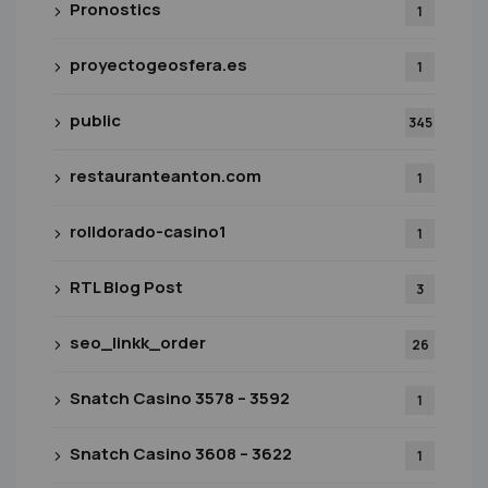
Pronostics
1
proyectogeosfera.es
1
public
345
restauranteanton.com
1
rolldorado-casino1
1
RTL Blog Post
3
seo_linkk_order
26
Snatch Casino 3578 – 3592
1
Snatch Casino 3608 – 3622
1