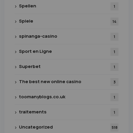
Spellen
1
Spiele
14
spinanga-casino
1
Sport en Ligne
1
Superbet
1
The best new online casino
3
toomanyblogs.co.uk
1
traitements
1
Uncategorized
518