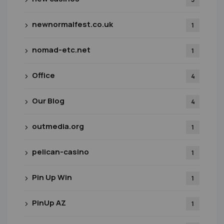
newnormalfest.co.uk
1
nomad-etc.net
1
Office
4
Our Blog
4
outmedia.org
1
pelican-casino
1
Pin Up Win
1
PinUp AZ
1