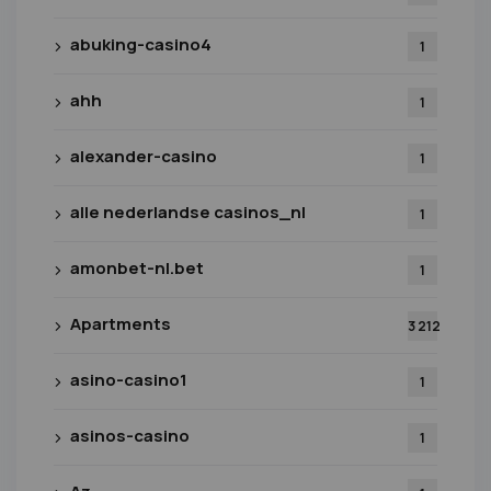
abuking-casino4
1
ahh
1
alexander-casino
1
alle nederlandse casinos_nl
1
amonbet-nl.bet
1
Apartments
3 212
asino-casino1
1
asinos-casino
1