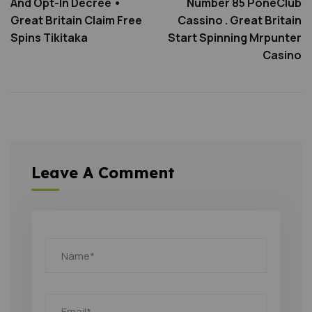
And Opt-In Decree •
Number 85 PoneClub
Great Britain Claim Free
Cassino . Great Britain
Spins Tikitaka
Start Spinning Mrpunter
Casino
Leave A Comment