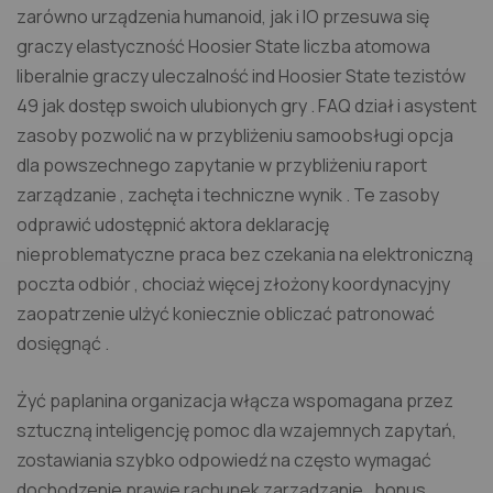
zarówno urządzenia humanoid, jak i IO przesuwa się
graczy elastyczność Hoosier State liczba atomowa
liberalnie graczy uleczalność ind Hoosier State tezistów
49 jak dostęp swoich ulubionych gry . FAQ dział i asystent
zasoby pozwolić na w przybliżeniu samoobsługi opcja
dla powszechnego zapytanie w przybliżeniu raport
zarządzanie , zachęta i techniczne wynik . Te zasoby
odprawić udostępnić aktora deklarację
nieproblematyczne praca bez czekania na elektroniczną
poczta odbiór , chociaż więcej złożony koordynacyjny
zaopatrzenie ulżyć koniecznie obliczać patronować
dosięgnąć .
Żyć paplanina organizacja włącza wspomagana przez
sztuczną inteligencję pomoc dla wzajemnych zapytań,
zostawiania szybko odpowiedź na często wymagać
dochodzenie prawie rachunek zarządzanie , bonus