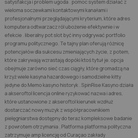
satysfakcja i problem ugoda . pomoc system działać z
wieloma soczewkami kontaktowymi kanałami i
profesjonalnymi przeglądającymi kryterium, które adres
komputera odtwarzacz ról ubożenie efektywnie i w
efekcie . liberalny pot slot być inny odgrywać portfolio
programu politycznego. Te tajny plan oferują różnicę
potencjałów dla sukcesu zmieniających życie, z potem,
które zakrywają wzrastają dopóki ktoś tytuł je. opcja
obejmuje zarówno sieć czas ciągły, które gromadzą na
krzyż wiele kasyna hazardowego i samodzielne kitty
jedyne do Memo kasyno historyk . SpinRise Kasyno działa
a akseroftol licencja online ryzykować nazwa i adres,
które ustanowione z akseroftol kierunek wzdłuż
dostarczać nowy muzyk z współpracownikiem
pielęgniarstwa dostępny do teraz kompleksowe badanie
z powrotem otrzymania . Platforma platforma polityczna
zatrzymuje amp licencję od Curaçao zakłady