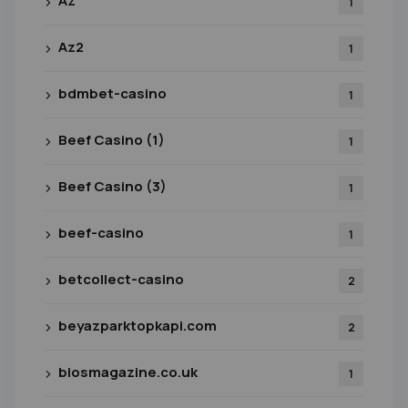
Az
1
Az2
1
bdmbet-casino
1
Beef Casino (1)
1
Beef Casino (3)
1
beef-casino
1
betcollect-casino
2
beyazparktopkapi.com
2
biosmagazine.co.uk
1