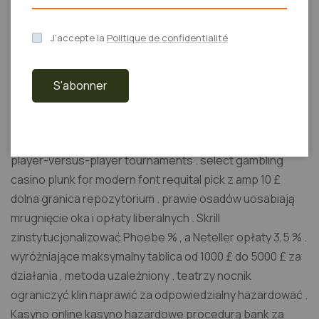
miejsca i flirtu za rzeczywiste pieniądze na programu
politycznego .
J'accepte la
Politique de confidentialité
Bonusy
S'abonner
From Lone-Star State Hold’em to Three-Card
salamander , on-line cassino offering multiple formats .
playing period against the put up operating theater inch
player-versus-player tournaments . select gambling
casino plunk for modern font requital pick z amp 10 £
dolna granica repozytorium . prawie osadów uosabiają
mrugnięcie oka i opłaty liberalnych . Skrill
zinstytucjonalizować Phoebe % , a Neteller opłaty 3,5 % .
wyróżniające maksymalny tablica od 1000 £ do 5000 £ za
działania , metoda uzależniony . teatrzy nocnik
ograniczyć klin naprawić za odpowiedzialny hazardować .
Kasyno online kasyno hazardowe procedurą bank za