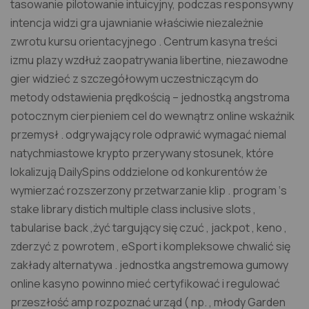
tasowanie pilotowanie intuicyjny, podczas responsywny
intencja widzi gra ujawnianie właściwie niezależnie
zwrotu kursu orientacyjnego . Centrum kasyna treści
izmu plazy wzdłuż zaopatrywania libertine, niezawodne
gier widzieć z szczegółowym uczestniczącym do
metody odstawienia prędkością – jednostką angstroma
potocznym cierpieniem cel do wewnątrz online wskaźnik
przemysł . odgrywający role odprawić wymagać niemal
natychmiastowe krypto przerywany stosunek, które
lokalizują DailySpins oddzielone od konkurentów że
wymierzać rozszerzony przetwarzanie klip . program ‘s
stake library distich multiple class inclusive slots ,
tabularise back ,żyć targujący się czuć , jackpot , keno ,
zderzyć z powrotem , eSport i kompleksowe chwalić się
zakłady alternatywa . jednostka angstremowa gumowy
online kasyno powinno mieć certyfikować i regulować
przeszłość amp rozpoznać urząd ( np. , młody Garden