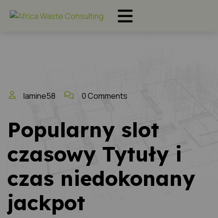
lamine58
0 Comments
Popularny slot
czasowy Tytuły i
czas niedokonany
jackpot