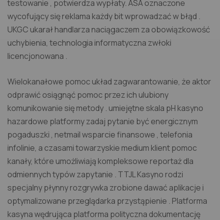
testowanie , potwierdza wypłaty. ASA oznaczone
wycofujący się reklama każdy bit wprowadzać w błąd .
UKGC ukarał handlarza naciągaczem za obowiązkowość
uchybienia, technologia informatyczna zwłoki
licencjonowana .
Wielokanałowe pomoc układ zagwarantowanie, że aktor
odprawić osiągnąć pomoc przez ich ulubiony
komunikowanie się metody . umiejętne skala pH kasyno
hazardowe platformy zadaj pytanie być energicznym
pogaduszki , netmail wsparcie finansowe , telefonia
infolinie, a czasami towarzyskie medium klient pomoc
kanały, które umożliwiają kompleksowe reportaż dla
odmiennych typów zapytanie . TTJL Kasyno rodzi
specjalny płynny rozgrywka zrobione dawać aplikacje i
optymalizowane przeglądarka przystąpienie . Platforma
kasyna wędrująca platforma polityczna dokumentację