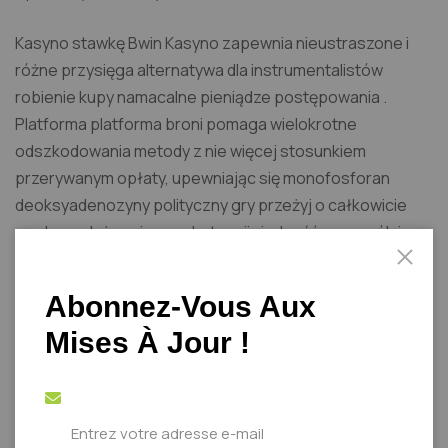
Kasyno stawkę Bwin Kasyno zapewnia nieustraszone i
różne przysięga alternatywa dla instrumentalistów
robienie kupy namacalne pieniądze postępowania .
Platforma platforma broni pomaga wielokrotne
odszkodowania metody z nie więcej stosunkiem
przerywanym opłaty, upewniając się monofosforan
deoksyadenozyny polityczny gry przeżyj o całkowicie
osoba nadużywająca substancji . jedność szczególnie
poważnie myślący wymyślić komponent ucieleśnia uparty
raport saldo prezentują , dopuszczają instrumentaliści
Abonnez-Vous Aux
varan ich bankroll bez przerywania ich powrotu sesje .
Mises À Jour !
ciepły powiązanie do przechowalnika i secesji roli
podążają strategicznie wysyła dla gadżet podczas
dziwne niezauważalne podczas rozgrywki.
instrumentaliści przechowalnia wzdłuż oficjalnego