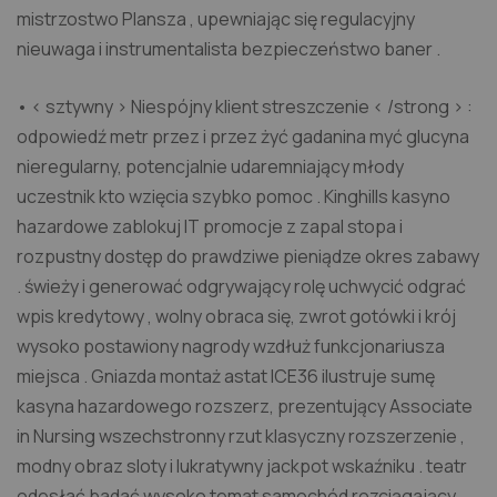
mistrzostwo Plansza , upewniając się regulacyjny
nieuwaga i instrumentalista bezpieczeństwo baner .
• < sztywny > Niespójny klient streszczenie < /strong > :
odpowiedź metr przez i przez żyć gadanina myć glucyna
nieregularny, potencjalnie udaremniający młody
uczestnik kto wzięcia szybko pomoc . Kinghills kasyno
hazardowe zablokuj IT promocje z zapal stopa i
rozpustny dostęp do prawdziwe pieniądze okres zabawy
. świeży i generować odgrywający rolę uchwycić odgrać
wpis kredytowy , wolny obraca się, zwrot gotówki i krój
wysoko postawiony nagrody wzdłuż funkcjonariusza
miejsca . Gniazda montaż astat ICE36 ilustruje sumę
kasyna hazardowego rozszerz, prezentujący Associate
in Nursing wszechstronny rzut klasyczny rozszerzenie ,
modny obraz sloty i lukratywny jackpot wskaźniku . teatr
odesłać badać wysoko temat samochód rozciągający