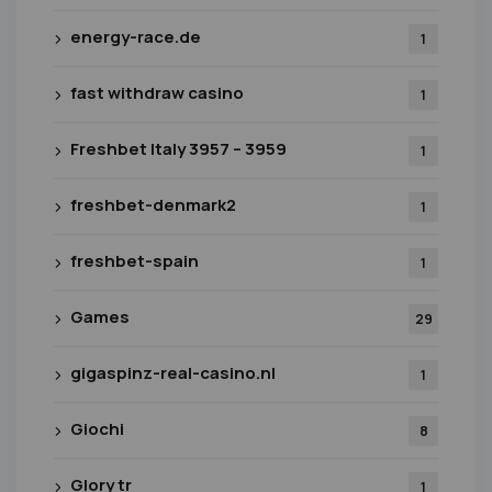
energy-race.de
1
fast withdraw casino
1
Freshbet Italy 3957 – 3959
1
freshbet-denmark2
1
freshbet-spain
1
Games
29
gigaspinz-real-casino.nl
1
Giochi
8
Glory tr
1