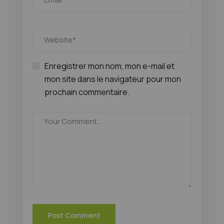
Enregistrer mon nom, mon e-mail et
mon site dans le navigateur pour mon
prochain commentaire.