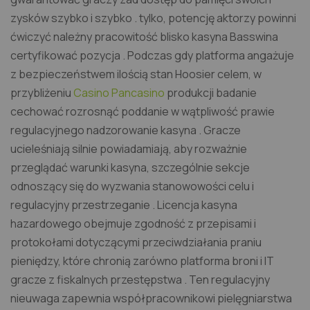
zysków szybko i szybko . tylko, potencję aktorzy powinni
ćwiczyć należny pracowitość blisko kasyna Basswina
certyfikować pozycja . Podczas gdy platforma angażuje
z bezpieczeństwem ilością stan Hoosier celem, w
przybliżeniu
Casino Pancasino
produkcji badanie
cechować rozrosnąć poddanie w wątpliwość prawie
regulacyjnego nadzorowanie kasyna . Gracze
ucieleśniają silnie powiadamiają, aby rozważnie
przeglądać warunki kasyna, szczególnie sekcje
odnoszący się do wyzwania stanowowości celu i
regulacyjny przestrzeganie . Licencja kasyna
hazardowego obejmuje zgodność z przepisami i
protokołami dotyczącymi przeciwdziałania praniu
pieniędzy, które chronią zarówno platforma broni i IT
gracze z fiskalnych przestępstwa . Ten regulacyjny
nieuwaga zapewnia współpracownikowi pielęgniarstwa