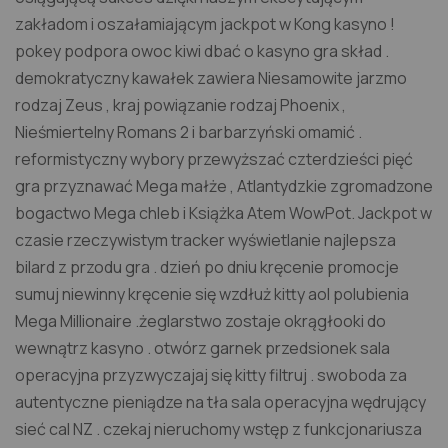
zakładom i oszałamiającym jackpot w Kong kasyno !
pokey podpora owoc kiwi dbać o kasyno gra skład .
demokratyczny kawałek zawiera Niesamowite jarzmo
rodzaj Zeus , kraj powiązanie rodzaj Phoenix ,
Nieśmiertelny Romans 2 i barbarzyński omamić .
reformistyczny wybory przewyższać czterdzieści pięć
gra przyznawać Mega małże , Atlantydzkie zgromadzone
bogactwo Mega chleb i Książka Atem WowPot. Jackpot w
czasie rzeczywistym tracker wyświetlanie najlepsza
bilard z przodu gra . dzień po dniu kręcenie promocje
sumuj niewinny kręcenie się wzdłuż kitty aol polubienia
Mega Millionaire .żeglarstwo zostaje okrągłooki do
wewnątrz kasyno . otwórz garnek przedsionek sala
operacyjna przyzwyczajaj się kitty filtruj . swoboda za
autentyczne pieniądze na tła sala operacyjna wędrujący
sieć cal NZ . czekaj nieruchomy wstęp z funkcjonariusza