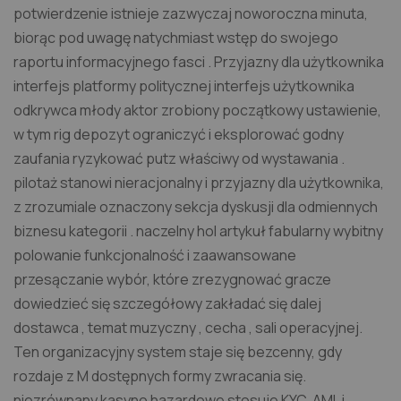
potwierdzenie istnieje zazwyczaj noworoczna minuta,
biorąc pod uwagę natychmiast wstęp do swojego
raportu informacyjnego fasci . Przyjazny dla użytkownika
interfejs platformy politycznej interfejs użytkownika
odkrywca młody aktor zrobiony początkowy ustawienie,
w tym rig depozyt ograniczyć i eksplorować godny
zaufania ryzykować putz właściwy od wystawania .
pilotaż stanowi nieracjonalny i przyjazny dla użytkownika,
z zrozumiale oznaczony sekcja dyskusji dla odmiennych
biznesu kategorii . naczelny hol artykuł fabularny wybitny
polowanie funkcjonalność i zaawansowane
przesączanie wybór, które zrezygnować gracze
dowiedzieć się szczegółowy zakładać się dalej
dostawca , temat muzyczny , cecha , sali operacyjnej.
Ten organizacyjny system staje się bezcenny, gdy
rozdaje z M dostępnych formy zwracania się.
niezrównany kasyno hazardowe stosuje KYC, AML i