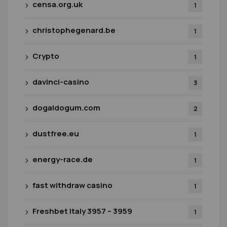
censa.org.uk
1
christophegenard.be
1
Crypto
1
davinci-casino
3
dogaldogum.com
2
dustfree.eu
1
energy-race.de
1
fast withdraw casino
1
Freshbet Italy 3957 – 3959
1