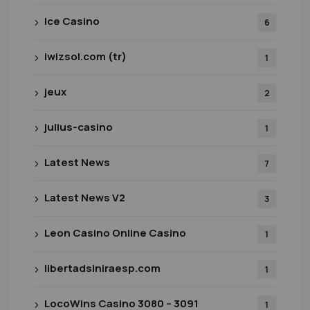
Ice Casino
6
iwizsol.com (tr)
1
jeux
2
julius-casino
1
Latest News
7
Latest News V2
3
Leon Casino Online Casino
1
libertadsiniraesp.com
1
LocoWins Casino 3080 – 3091
1