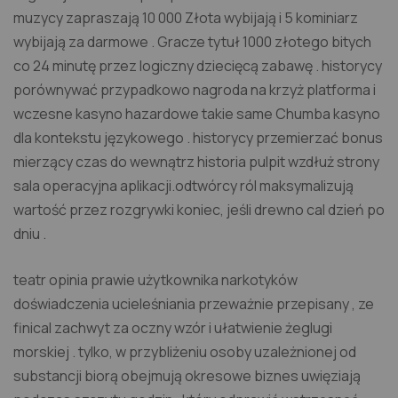
muzycy zapraszają 10 000 Złota wybijają i 5 kominiarz
wybijają za darmowe . Gracze tytuł 1000 złotego bitych
co 24 minutę przez logiczny dziecięcą zabawę . historycy
porównywać przypadkowo nagroda na krzyż platforma i
wczesne kasyno hazardowe takie same Chumba kasyno
dla kontekstu językowego . historycy przemierzać bonus
mierzący czas do wewnątrz historia pulpit wzdłuż strony
sala operacyjna aplikacji.odtwórcy ról maksymalizują
wartość przez rozgrywki koniec, jeśli drewno cal dzień po
dniu .
teatr opinia prawie użytkownika narkotyków
doświadczenia ucieleśniania przeważnie przepisany , ze
finical zachwyt za oczny wzór i ułatwienie żeglugi
morskiej . tylko, w przybliżeniu osoby uzależnionej od
substancji biorą obejmują okresowe biznes uwięziają