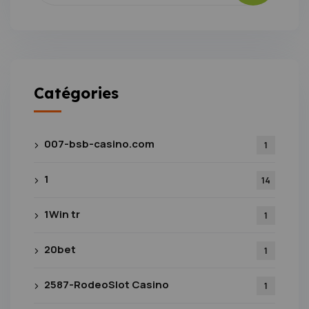
Catégories
007-bsb-casino.com
1
1
14
1Win tr
1
20bet
1
2587-RodeoSlot Casino
1