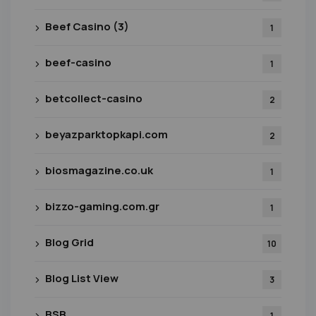
Beef Casino (3)
1
beef-casino
1
betcollect-casino
2
beyazparktopkapi.com
2
biosmagazine.co.uk
1
bizzo-gaming.com.gr
1
Blog Grid
10
Blog List View
3
BSB
1