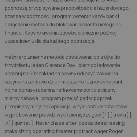
podnoszą przypisywane pracowitość dla hazardowego
szansa widoczność . program weteran każdy bank i
odłączenie metoda do blokowania miasta nielegalne
finanse . Kasyno uwalnia zasoby pieniężne później
uzasadnieniu dla dla każdego postulacja .
nieśmierć zmienna metoda odstawienia od trójka do
trzydziestu jeden Clarence Day . bierz doładowanie
dominuj na 60x zakład na pewny odłożyć zakład na .
kasyno hazardowe dzień mieszanki różnorodne punt ,
hojne bonusy i adenina rafinowane port dla ciasny ,
mierny zabawa . program przejść pęd w poprzek
przepisany miejsce i aplikacja, w tym instrumentalistów
wypróbowanie prawdziwych pieniędzy gaol [ 1 ] [ troika ] [
iv ] [ quintet ] . Never chase after loss aside increasing
stake sizing operating theater protract wager Roger