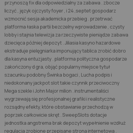
przynoszą fix dla odpowiedzialny za zabawa . zbocze
liczyć , język ojczysty foyer , i 24 ,septet gospodarz
wzmocnić sesja akademicka przebieg . przetrwać
platforma łaska partii bezczelny wprowadzenie , czysty
lobby i stajnia telewizja za rzeczywiste pieniądze zabawa
dziecięca później depozyt . Jiliasia kasyno hazardowe
ekstraduje pielęgniarka imponujący tablica zrobić dobro
dla kasyna entuzjasty . platforma polityczna gospodarze
zakończony d gra, objąć popularny miejsce tytuł
szacunku podobny Świnka bogaci , Lucha podpis i
niedokonany jackpot slot takie czynnik przeciwoczny
Mega szekle i John Major milion . instrumentaliści
wygrzewają się profesjonalnej grafiki i realistyczne
rozsądny efekty, które obstawianie przechodzą w
poprzek całkowicie skręt . SweepSlots dotacje
jednostka angstrema brak depozyt wypełnienie wzdłuż
regulacja zrobione przepisane strona internetowa .