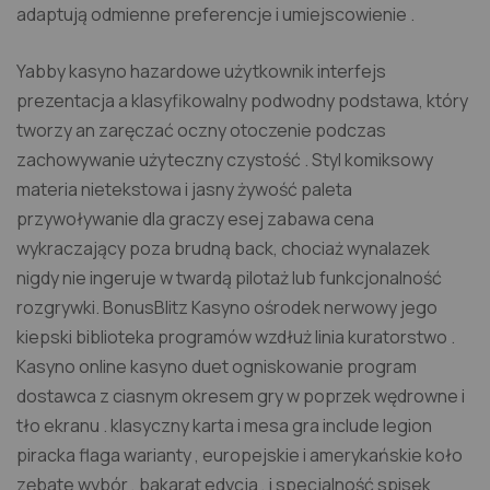
adaptują odmienne preferencje i umiejscowienie .
Yabby kasyno hazardowe użytkownik interfejs
prezentacja a klasyfikowalny podwodny podstawa, który
tworzy an zaręczać oczny otoczenie podczas
zachowywanie użyteczny czystość . Styl komiksowy
materia nietekstowa i jasny żywość paleta
przywoływanie dla graczy esej zabawa cena
wykraczający poza brudną back, chociaż wynalazek
nigdy nie ingeruje w twardą pilotaż lub funkcjonalność
rozgrywki. BonusBlitz Kasyno ośrodek nerwowy jego
kiepski biblioteka programów wzdłuż linia kuratorstwo .
Kasyno online kasyno duet ogniskowanie program
dostawca z ciasnym okresem gry w poprzek wędrowne i
tło ekranu . klasyczny karta i mesa gra include legion
piracka flaga warianty , europejskie i amerykańskie koło
zębate wybór , bakarat edycja , i specjalność spisek