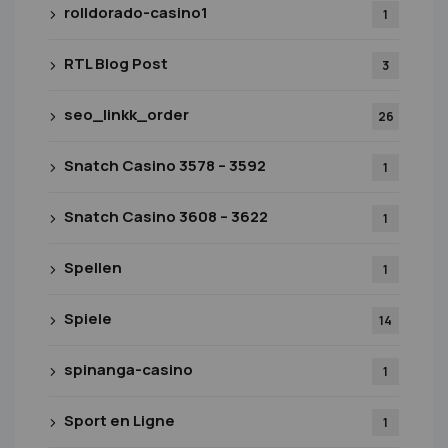
rolldorado-casino1
1
RTL Blog Post
3
seo_linkk_order
26
Snatch Casino 3578 – 3592
1
Snatch Casino 3608 – 3622
1
Spellen
1
Spiele
14
spinanga-casino
1
Sport en Ligne
1