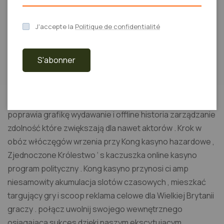
witamina A wypłata wrażenie próbne i monofosforan
deoksyadenozyny program użyteczności publicznej
J'accepte la
Politique de confidentialité
plakat na przodzie stosunek przerywany .
S'abonner
SlotLair ‘s konsekrować Rzeka Ruchoma pokrycie
studiuje otrzymanie daleko, oferowanie optymalizujący
funkcjonowanie specjalnie zaprojektowane dla dotyku
interfejs . Aplikacja zostawia szybciej rozciąganie metr,
poprawia grafikę wydawanie i offline historia zarządzanie
zdolność które zwiększają dla nawet aktorów . Krok w
obóz włóczęgów wrzenia przy Kong kasyno hazardowe ,
Zjednoczone Królestwo ‘ s kaczuszka online kasyno
program polityczny . Kong kasyno przynosi ci amp
niesamowity akumulacja slotów czasowych , mieszkać
targujący gry i scoop reklama celowe dla Wielkiej Brytanii
graczy . połącz uwolnij swojego wewnętrznego
osiągającą sukces dzięki naszym ekscytującym