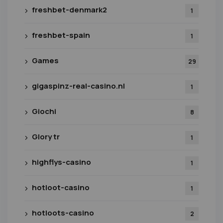
freshbet-denmark2
1
freshbet-spain
1
Games
29
gigaspinz-real-casino.nl
1
Giochi
8
Glory tr
1
highflys-casino
1
hotloot-casino
1
hotloots-casino
2