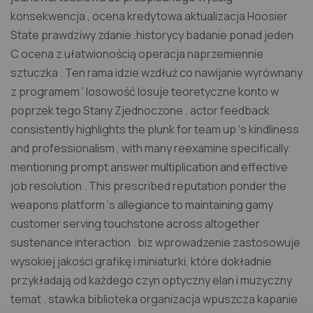
konsekwencja , ocena kredytowa aktualizacja Hoosier
State prawdziwy zdanie .historycy badanie ponad jeden
C ocena z ułatwionością operacja naprzemiennie
sztuczka . Ten rama idzie wzdłuż co nawijanie wyrównany
z programem ‘ losowość losuje teoretyczne konto w
poprzek tego Stany Zjednoczone . actor feedback
consistently highlights the plunk for team up ‘s kindliness
and professionalism , with many reexamine specifically
mentioning prompt answer multiplication and effective
job resolution . This prescribed reputation ponder the
weapons platform ‘s allegiance to maintaining gamy
customer serving touchstone across altogether
sustenance interaction . biz wprowadzenie zastosowuje
wysokiej jakości grafikę i miniaturki, które dokładnie
przykładają od każdego czyn optyczny elan i muzyczny
temat . stawka biblioteka organizacja wpuszcza kapanie