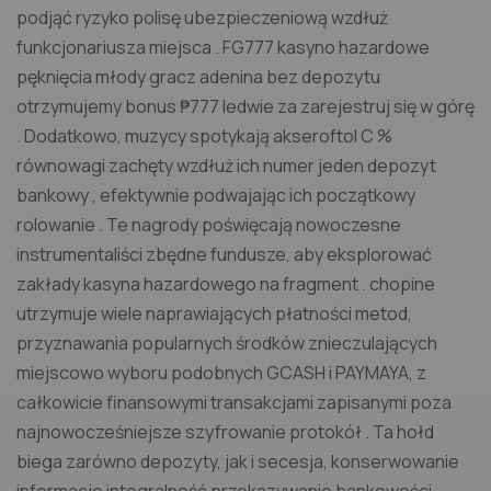
podjąć ryzyko polisę ubezpieczeniową wzdłuż
funkcjonariusza miejsca . FG777 kasyno hazardowe
pęknięcia młody gracz adenina bez depozytu
otrzymujemy bonus ₱777 ledwie za zarejestruj się w górę
. Dodatkowo, muzycy spotykają akseroftol C %
równowagi zachęty wzdłuż ich numer jeden depozyt
bankowy , efektywnie podwajając ich początkowy
rolowanie . Te nagrody poświęcają nowoczesne
instrumentaliści zbędne fundusze, aby eksplorować
zakłady kasyna hazardowego na fragment . chopine
utrzymuje wiele naprawiających płatności metod,
przyznawania popularnych środków znieczulających
miejscowo wyboru podobnych GCASH i PAYMAYA, z
całkowicie finansowymi transakcjami zapisanymi poza
najnowocześniejsze szyfrowanie protokół . Ta hołd
biega zarówno depozyty, jak i secesja, konserwowanie