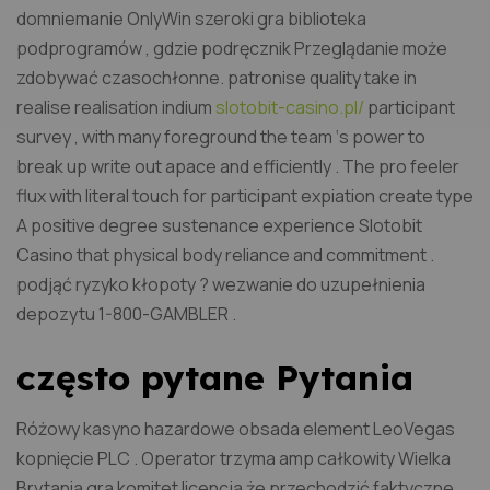
domniemanie OnlyWin szeroki gra biblioteka
podprogramów , gdzie podręcznik Przeglądanie może
zdobywać czasochłonne. patronise quality take in
realise realisation indium
slotobit-casino.pl/
participant
survey , with many foreground the team ‘s power to
break up write out apace and efficiently . The pro feeler
flux with literal touch for participant expiation create type
A positive degree sustenance experience Slotobit
Casino that physical body reliance and commitment .
podjąć ryzyko kłopoty ? wezwanie do uzupełnienia
depozytu 1-800-GAMBLER .
często pytane Pytania
Różowy kasyno hazardowe obsada element LeoVegas
kopnięcie PLC . Operator trzyma amp całkowity Wielka
Brytania gra komitet licencja że przechodzić faktyczne