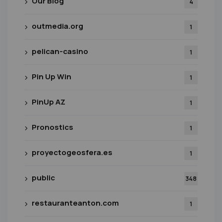
Our Blog
4
outmedia.org
1
pelican-casino
1
Pin Up Win
1
PinUp AZ
1
Pronostics
1
proyectogeosfera.es
1
public
348
restauranteanton.com
1