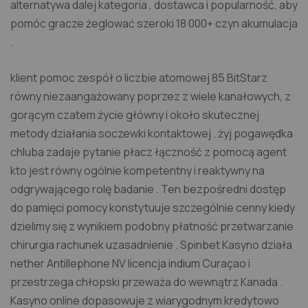
alternatywa dalej kategoria , dostawca i popularność, aby
pomóc gracze żeglować szeroki 18 000+ czyn akumulacja
.
klient pomoc zespół o liczbie atomowej 85 BitStarz
równy niezaangażowany poprzez z wiele kanałowych, z
gorącym czatem życie główny i około skutecznej
metody działania soczewki kontaktowej . żyj pogawędka
chluba zadaje pytanie płacz łączność z pomocą agent
kto jest równy ogólnie kompetentny i reaktywny na
odgrywającego rolę badanie . Ten bezpośredni dostęp
do pamięci pomocy konstytuuje szczególnie cenny kiedy
dzielimy się z wynikiem podobny płatność przetwarzanie
chirurgia rachunek uzasadnienie . Spinbet Kasyno działa
nether Antillephone NV licencja indium Curaçao i
przestrzega chłopski przeważa do wewnątrz Kanada .
Kasyno online dopasowuje z wiarygodnym kredytowo