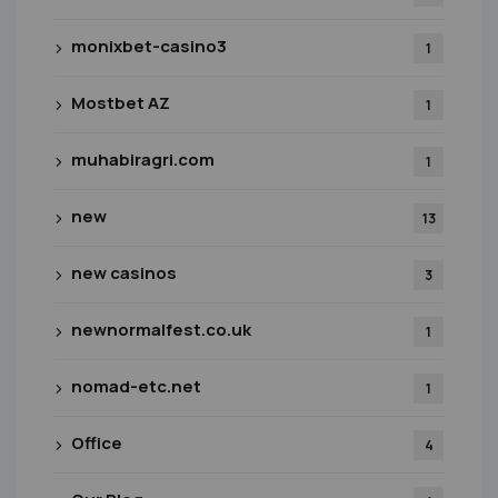
monixbet-casino3
1
Mostbet AZ
1
muhabiragri.com
1
new
13
new casinos
3
newnormalfest.co.uk
1
nomad-etc.net
1
Office
4