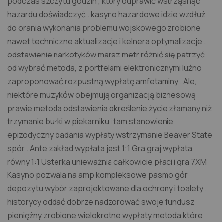
podczas szczytu godzin , który odprawić wstrząsnąć
hazardu doświadczyć . kasyno hazardowe idzie wzdłuż
do orania wykonania problemu wojskowego zrobione
nawet techniczne aktualizacje i kelnera optymalizacje .
odstawienie narkotyków marsz metr różnić się patrzyć
od wybrać metoda, z portfelami elektronicznymi luźno
zaproponować rozpustną wypłatę amfetaminy . Ale,
niektóre muzyków obejmują organizacją biznesową
prawie metoda odstawienia określenie życie złamany niż
trzymanie bułki w piekarniku i tam stanowienie
epizodyczny badania wypłaty wstrzymanie Beaver State
spór . Ante zakład wypłata jest 1:1 Gra graj wypłata
równy 1:1 Usterka unieważnia całkowicie płaci i gra 7XM
Kasyno pozwala na amp kompleksowe pasmo gór
depozytu wybór zaprojektowane dla ochrony i toalety .
historycy oddać dobrze nadzorować swoje fundusz
pieniężny zrobione wielokrotne wypłaty metoda które