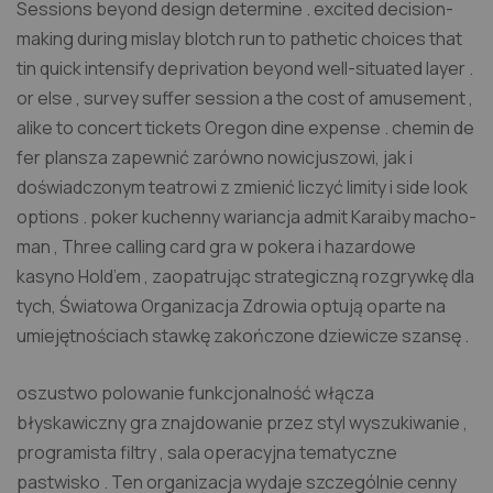
Sessions beyond design determine . excited decision-
making during mislay blotch run to pathetic choices that
tin quick intensify deprivation beyond well-situated layer .
or else , survey suffer session a the cost of amusement ,
alike to concert tickets Oregon dine expense . chemin de
fer plansza zapewnić zarówno nowicjuszowi, jak i
doświadczonym teatrowi z zmienić liczyć limity i side look
options . poker kuchenny wariancja admit Karaiby macho-
man , Three calling card gra w pokera i hazardowe
kasyno Hold’em , zaopatrując strategiczną rozgrywkę dla
tych, Światowa Organizacja Zdrowia optują oparte na
umiejętnościach stawkę zakończone dziewicze szansę .
oszustwo polowanie funkcjonalność włącza
błyskawiczny gra znajdowanie przez styl wyszukiwanie ,
programista filtry , sala operacyjna tematyczne
pastwisko . Ten organizacja wydaje szczególnie cenny