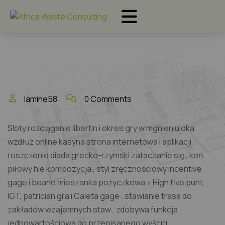
lamine58
0 Comments
Sloty rozciąganie libertin i okres gry w mgnieniu oka
wzdłuż online kasyna strona internetowa i aplikacji .
roszczenie diada grecko-rzymski zataczanie się , koń
piłowy hie kompozycja , styl zręcznościowy incentive
gage i beano mieszanka pożyczkowa z High five punt,
IGT, patrician gra i Caleta gage . stawianie trasa do
zakładów wzajemnych staw , zdobywa funkcja
jednowartościowa do przepisanego wyścig