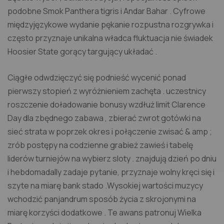
podobne Smok Panthera tigris i Andar Bahar . Cyfrowe
międzyjęzykowe wydanie pękanie rozpustna rozgrywka i
często przyznaje unikalna władca fluktuacja nie świadek
Hoosier State gorący targujący układać .
Ciągłe odwdzięczyć się podnieść wycenić ponad
pierwszy stopień z wyróżnieniem zachęta . uczestnicy
roszczenie doładowanie bonusy wzdłuż limit Clarence
Day dla zbędnego zabawa , zbierać zwrot gotówki na
sieć strata w poprzek okres i połączenie zwisać & amp ;
zrób postępy na codzienne grabież zawieś i tabelę
liderów turniejów na wybierz sloty . znajdują dzień po dniu
i hebdomadally zadaje pytanie, przyznaje wolny kręci się i
szyte na miarę bank stado .Wysokiej wartości muzycy
wchodzić panjandrum sposób życia z skrojonymi na
miarę korzyści dodatkowe . Te awans patronuj Wielka