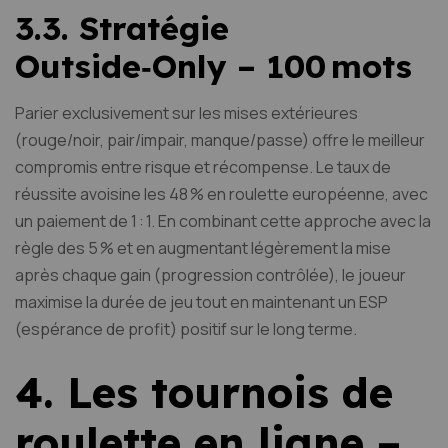
3.3. Stratégie
Outside‑Only – 100 mots
Parier exclusivement sur les mises extérieures
(rouge/noir, pair/impair, manque/passe) offre le meilleur
compromis entre risque et récompense. Le taux de
réussite avoisine les 48 % en roulette européenne, avec
un paiement de 1 : 1. En combinant cette approche avec la
règle des 5 % et en augmentant légèrement la mise
après chaque gain (progression contrôlée), le joueur
maximise la durée de jeu tout en maintenant un ESP
(espérance de profit) positif sur le long terme.
4. Les tournois de
roulette en ligne –