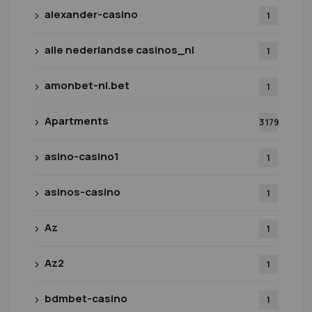
alexander-casino
1
alle nederlandse casinos_nl
1
amonbet-nl.bet
1
Apartments
3 179
asino-casino1
1
asinos-casino
1
Az
1
Az2
1
bdmbet-casino
1