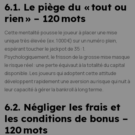
6.1. Le piège du « tout ou
rien » – 120 mots
Cette mentalité pousse le joueur à placer une mise
unique très élevée (ex. 1 000 €) sur un numéro plein,
espérant toucher le jackpot de 35 : 1.
Psychologiquement, le frisson de la grosse mise masque
le risque réel : une perte équivaut à la totalité du capital
disponible. Les joueurs qui adoptent cette attitude
développent rapidement une aversion au risque qui nuit à
leur capacité à gérer la bankroll à long terme.
6.2. Négliger les frais et
les conditions de bonus –
120 mots