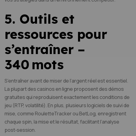
5. Outils et
ressources pour
s’entraîner –
340 mots
S’entraîner avant de miser de l’argent réel est essentiel.
La plupart des casinos en ligne proposent des démos
gratuites qui reproduisent exactement les conditions de
jeu (RTP, volatilité). En plus, plusieurs logiciels de suivi de
mise, comme RouletteTracker ou BetLog, enregistrent
chaque spin, la mise et le résultat, facilitant l’analyse
post‑session.