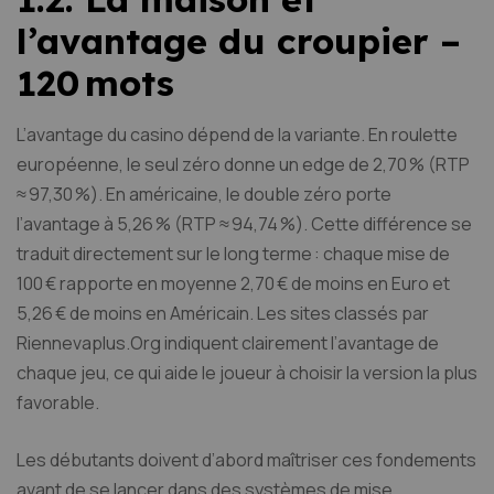
l’avantage du croupier –
120 mots
L’avantage du casino dépend de la variante. En roulette
européenne, le seul zéro donne un edge de 2,70 % (RTP
≈ 97,30 %). En américaine, le double zéro porte
l’avantage à 5,26 % (RTP ≈ 94,74 %). Cette différence se
traduit directement sur le long terme : chaque mise de
100 € rapporte en moyenne 2,70 € de moins en Euro et
5,26 € de moins en Américain. Les sites classés par
Riennevaplus.Org indiquent clairement l’avantage de
chaque jeu, ce qui aide le joueur à choisir la version la plus
favorable.
Les débutants doivent d’abord maîtriser ces fondements
avant de se lancer dans des systèmes de mise