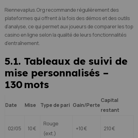
Riennevaplus.Org recommande régulièrement des
plateformes qui offrent à la fois des démos et des outils
d’analyse, ce qui permet aux joueurs de comparer les top
casino en ligne selon la qualité de leurs fonctionnalités
d’entraînement.
5.1. Tableaux de suivi de
mise personnalisés –
130 mots
Capital
Date
Mise
Type de pari
Gain/Perte
restant
Rouge
02/05
10 €
+10 €
210 €
(ext.)