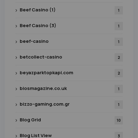
Beef Casino (1)
1
Beef Casino (3)
1
beef-casino
1
betcollect-casino
2
beyazparktopkapi.com
2
biosmagazine.co.uk
1
bizzo-gaming.com.gr
1
Blog Grid
10
Blog List View
3