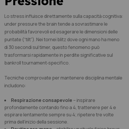
Pressione
Lo stress influisce direttamente sulla capacità cognitiva:
under pressure the brain tende a sovrastimare le
probabilità favorevoli ed esagerare le dimensioni delle
puntate (“tilt”). Nei tornei blitz dove ogni mano ha meno
di 30 secondi sul timer, questo fenomeno può
trasformarsi rapidamente in perdite significative sul
bankroll tournament‑specifico.
Tecniche comprovate per mantenere disciplina mentale
includono:
Respirazione consapevole
– inspirare
profondamente contando fino a 4, trattenere per 4 e
espirare lentamente sempre su 4; ripetere tre volte
prima dell’inizio della sessione.