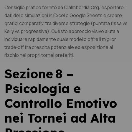
Consiglio pratico fornito da Cialmbordia.Org: esportare i
dati delle simulazioni in Excel o Google Sheets e creare
grafici comparativi tra diverse strategie (puntata fissa vs
Kelly vs progressiva). Questo approccio visivo aiuta a
individuare rapidamente quale modello offre il miglior
trade‑off tra crescita potenziale ed esposizione al
rischio nei propri tornei preferiti.
Sezione 8 –
Psicologia e
Controllo Emotivo
nei Tornei ad Alta