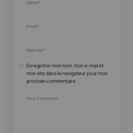
Enregistrer mon nom, mon e-mail et
mon site dans le navigateur pour mon
prochain commentaire.