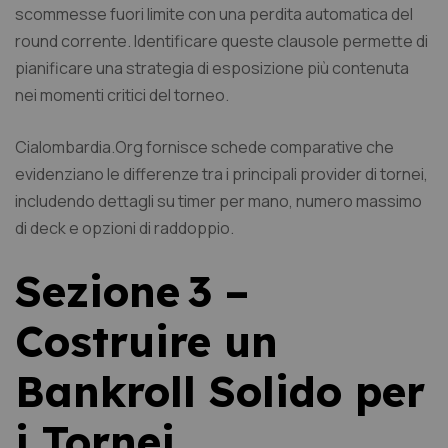
scommesse fuori limite con una perdita automatica del
round corrente. Identificare queste clausole permette di
pianificare una strategia di esposizione più contenuta
nei momenti critici del torneo.
Cialombardia.Org fornisce schede comparative che
evidenziano le differenze tra i principali provider di tornei,
includendo dettagli su timer per mano, numero massimo
di deck e opzioni di raddoppio.
Sezione 3 –
Costruire un
Bankroll Solido per
i Tornei