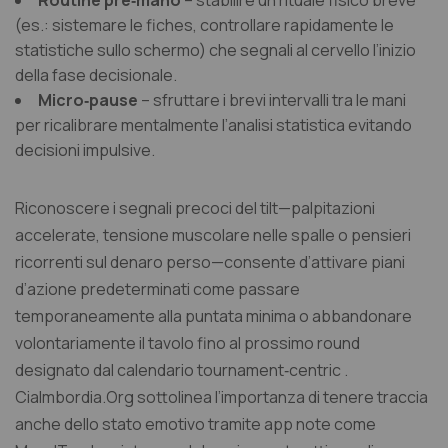
Routine pre‑mano
– stabilire un rituale fisico breve
(es.: sistemare le fiches, controllare rapidamente le
statistiche sullo schermo) che segnali al cervello l’inizio
della fase decisionale.
Micro‑pause
– sfruttare i brevi intervalli tra le mani
per ricalibrare mentalmente l’analisi statistica evitando
decisioni impulsive.
Riconoscere i segnali precoci del tilt—palpitazioni
accelerate, tensione muscolare nelle spalle o pensieri
ricorrenti sul denaro perso—consente d’attivare piani
d’azione predeterminati come passare
temporaneamente alla puntata minima o abbandonare
volontariamente il tavolo fino al prossimo round
designato dal calendario tournament‐centric .
Cialmbordia.Org sottolinea l’importanza di tenere traccia
anche dello stato emotivo tramite app note come