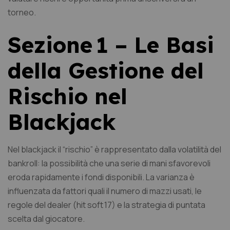
torneo.
Sezione 1 – Le Basi
della Gestione del
Rischio nel
Blackjack
Nel blackjack il “rischio” è rappresentato dalla volatilità del
bankroll: la possibilità che una serie di mani sfavorevoli
eroda rapidamente i fondi disponibili. La varianza è
influenzata da fattori quali il numero di mazzi usati, le
regole del dealer (hit soft 17) e la strategia di puntata
scelta dal giocatore.