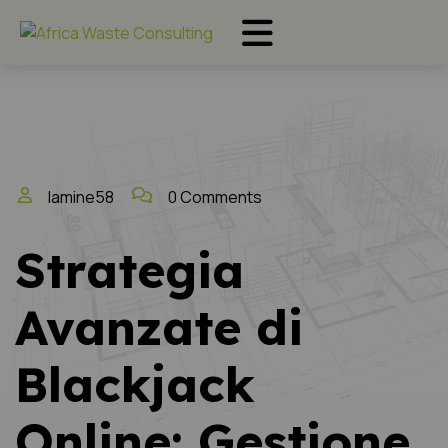
lamine58
0 Comments
Strategia
Avanzate di
Blackjack
Online: Gestione