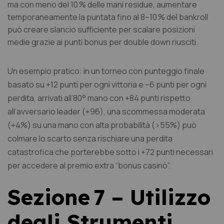
ma con meno del 10 % delle mani residue, aumentare
temporaneamente la puntata fino al 8–10 % del bankroll
può creare slancio sufficiente per scalare posizioni
medie grazie ai punti bonus per double down riusciti.
Un esempio pratico: in un torneo con punteggio finale
basato su +12 punti per ogni vittoria e –6 punti per ogni
perdita, arrivati all’80° mano con +84 punti rispetto
all’avversario leader (+96), una scommessa moderata
(+4%) su una mano con alta probabilità (>55%) può
colmare lo scarto senza rischiare una perdita
catastrofica che porterebbe sotto i +72 punti necessari
per accedere al premio extra “bonus casinò”.
Sezione 7 – Utilizzo
degli Strumenti