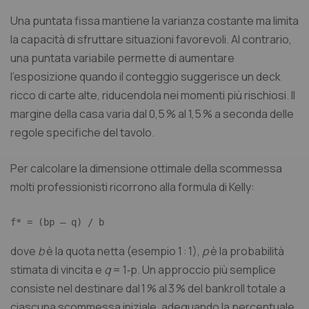
Una puntata fissa mantiene la varianza costante ma limita
la capacità di sfruttare situazioni favorevoli. Al contrario,
una puntata variabile permette di aumentare
l’esposizione quando il conteggio suggerisce un deck
ricco di carte alte, riducendola nei momenti più rischiosi. Il
margine della casa varia dal 0,5 % al 1,5 % a seconda delle
regole specifiche del tavolo.
Per calcolare la dimensione ottimale della scommessa
molti professionisti ricorrono alla formula di Kelly:
dove
b
è la quota netta (esempio 1 : 1),
p
è la probabilità
stimata di vincita e
q
= 1‑p. Un approccio più semplice
consiste nel destinare dal 1 % al 3 % del bankroll totale a
ciascuna scommessa iniziale, adeguando la percentuale