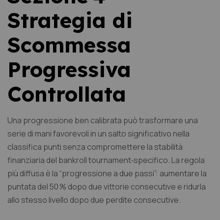
Strategia di
Scommessa
Progressiva
Controllata
Una progressione ben calibrata può trasformare una
serie di mani favorevoli in un salto significativo nella
classifica punti senza compromettere la stabilità
finanziaria del bankroll tournament‑specifico. La regola
più diffusa è la “progressione a due passi”: aumentare la
puntata del 50 % dopo due vittorie consecutive e ridurla
allo stesso livello dopo due perdite consecutive.