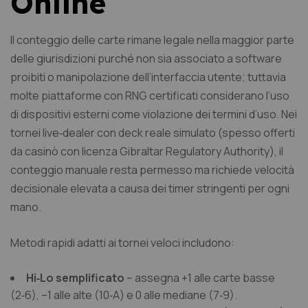
Online
Il conteggio delle carte rimane legale nella maggior parte
delle giurisdizioni purché non sia associato a software
proibiti o manipolazione dell’interfaccia utente; tuttavia
molte piattaforme con RNG certificati considerano l’uso
di dispositivi esterni come violazione dei termini d’uso. Nei
tornei live‑dealer con deck reale simulato (spesso offerti
da casinò con licenza Gibraltar Regulatory Authority), il
conteggio manuale resta permesso ma richiede velocità
decisionale elevata a causa dei timer stringenti per ogni
mano.
Metodi rapidi adatti ai tornei veloci includono:
Hi‑Lo semplificato
– assegna +1 alle carte basse
(2‑6), –1 alle alte (10‑A) e 0 alle mediane (7‑9).