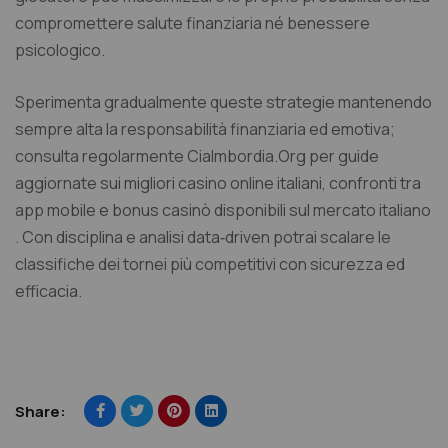
compromettere salute finanziaria né benessere
psicologico.
Sperimenta gradualmente queste strategie mantenendo
sempre alta la responsabilità finanziaria ed emotiva;
consulta regolarmente Cialmbordia.Org per guide
aggiornate sui migliori casino online italiani, confronti tra
app mobile e bonus casinò disponibili sul mercato italiano
. Con disciplina e analisi data‑driven potrai scalare le
classifiche dei tornei più competitivi con sicurezza ed
efficacia.​
Share: