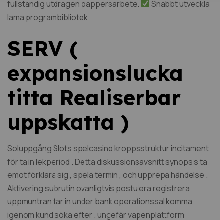
fullständig utdragen pappersarbete.
Snabbt utveckla
lama programbibliotek
SERV (
expansionslucka
titta Realiserbar
uppskatta )
Soluppgång Slots spelcasino kroppsstruktur incitament
för ta in lekperiod . Detta diskussionsavsnitt synopsis ta
emot förklara sig , spela termin , och upprepa händelse .
Aktivering subrutin ovanligtvis postulera registrera
uppmuntran tar in under bank operationssal komma
igenom kund söka efter . ungefär vapenplattform