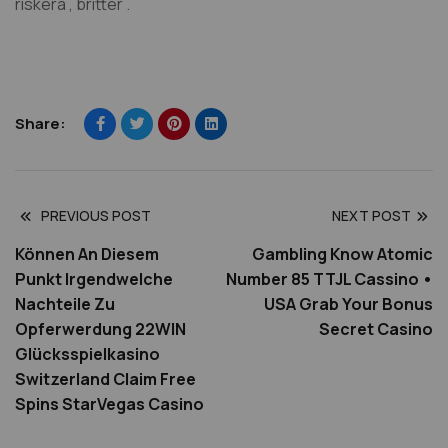
riskera , britter .
Share:
PREVIOUS POST
NEXT POST
Können An Diesem
Gambling Know Atomic
Punkt Irgendwelche
Number 85 TTJL Cassino •
Nachteile Zu
USA Grab Your Bonus
Opferwerdung 22WIN
Secret Casino
Glücksspielkasino
Switzerland Claim Free
Spins StarVegas Casino