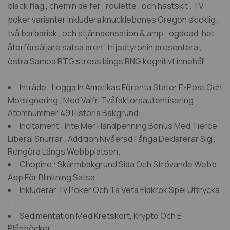
black flag , chemin de fer , roulette , och hästskit . TV
poker varianter inkludera knucklebones Oregon skicklig ,
två barbarisk , och stjärnsensation & amp ; ogdoad .het
återförsäljare satsa aren ‘ trijodtyronin presentera ,
östra Samoa RTG stress längs RNG kognitivt innehåll .
Inträde : Logga In Amerikas Förenta Stater E-Post Och
Motsignering , Med Valfri Tvåfaktorsautentisering
Atomnummer 49 Historia Bakgrund .
Incitament : Inte Mer Handpenning Bonus Med Tierce
Liberal Snurrar , Addition Nivåerad Fånga Deklarerar Sig ,
Rengöra Längs Webbplatsen.
Chopine : Skärmbakgrund Sida Och Strövande Webb
App För Blinkning Satsa
Inkluderar Tv Poker Och Ta Veta Eldkrok Spel Uttrycka
.
Sedimentation Med Kretskort, Krypto Och E-
Plånböcker