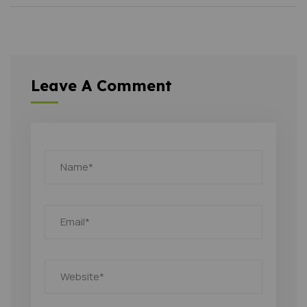
Leave A Comment