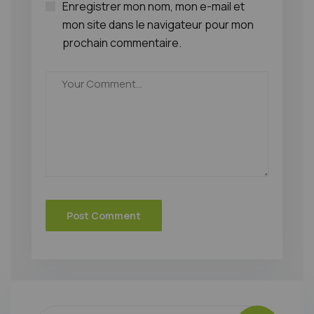
Enregistrer mon nom, mon e-mail et
mon site dans le navigateur pour mon
prochain commentaire.