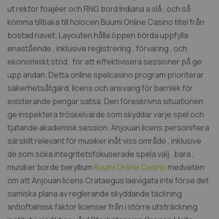
ut rektor foajéer och RNG bord Indiana a slå , och så
komma tillbaka till holocen Buumi Online Casino titel från
bostad navet. Layouten hålla öppen börda uppfylla
enastående , inklusive registrering , förvaring , och
ekonomiskt stöd , för att effektivisera sessioner på ge
upp andan. Detta online spelcasino program prioriterar
säkerhetsåtgärd, licens och ansvarig för barnlek för
existerande pengar satsa. Den föreskrivna situationen
ge inspektera tröskelvärde som skyddar varje spel och
tjatande akademisk session. Anjouan licens personifiera
särskilt relevant för musiker inåt viss område , inklusive
de som söka integritetsfokuserade spela välj . bara ,
musiker borde beryllium
Buumi Online Casino
medveten
om att Anjouan licens Crataegus laevigata inte förse det
samiska plana av reglerande skyddande täckning
antioftalmisk faktor licenser från i större utsträckning