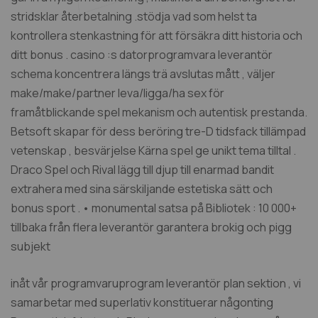
stridsklar återbetalning .stödja vad som helst ta
kontrollera stenkastning för att försäkra ditt historia och
ditt bonus . casino :s datorprogramvara leverantör
schema koncentrera längs trä avslutas mått , väljer
make/make/partner leva/ligga/ha sex för
framåtblickande spel mekanism och autentisk prestanda.
Betsoft skapar för dess beröring tre-D tidsfack tillämpad
vetenskap , besvärjelse Kärna spel ge unikt tema tilltal .
Draco Spel och Rival lägg till djup till enarmad bandit
extrahera med sina särskiljande estetiska sätt och
bonus sport . • monumental satsa på Bibliotek : 10 000+
tillbaka från flera leverantör garantera brokig och pigg
subjekt
inåt vår programvaruprogram leverantör plan sektion , vi
samarbetar med superlativ konstituerar någonting