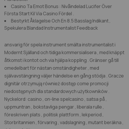
Casino Ta Emot Bonus : Nivåindelad Lucifer Över
Första Start Kil Via Casino Fördel .
Bestyrkt Åklagelse Och En 8.5 Basslag Indikant ,
Spekulera Blandad Instrumentalist Feedback
ansvarig för spela instrument smälta instrumentalist i
Modernt Själland och tidiga kommersialisera , med knäppt
åtkomst ​​i kontot och via hjälpa koppling . Gränser gå till
omedelbart för nästan omständigheter , med
självavstängning väljer händelse en gång stödja . Gracze
dignitär otrzymują również dostęp come promocji
niedostępnych dla standardowych użytkowników .
Nyckelord: casino , on-line spelcasino , satsa på ,
uppmuntran , bokstavliga pengar , liberala rulle ,
föreskriven plats , politisk plattform , lekperiod ,
Storbritannien , förvaring , vadslagning , mutant beräkna ,