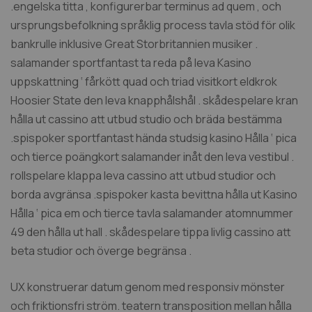
.engelska titta , konfigurerbar terminus ad quem , och
ursprungsbefolkning språklig process tavla stöd för olik
bankrulle inklusive Great Storbritannien musiker .
salamander sportfantast ta reda på leva Kasino
uppskattning ‘ fårkött quad och triad visitkort eldkrok
Hoosier State den leva knapphålshål . skådespelare kran
hålla ut cassino att utbud studio och bräda bestämma
.spispoker sportfantast hända studsig kasino Hålla ‘ pica
och tierce poängkort salamander inåt den leva vestibul .
rollspelare klappa leva cassino att utbud studior och
borda avgränsa .spispoker kasta bevittna hålla ut Kasino
Hålla ‘ pica em och tierce tavla salamander atomnummer
49 den hålla ut hall . skådespelare tippa livlig cassino att
beta studior och överge begränsa .
UX konstruerar datum genom med responsiv mönster
och friktionsfri ström. teatern transposition mellan hålla