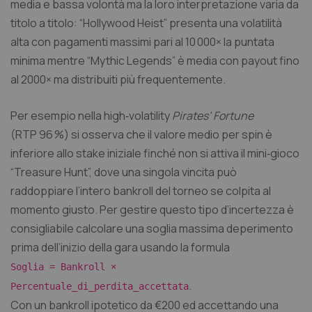
media e bassa volontà ma la loro interpretazione varia da
titolo a titolo: “Hollywood Heist” presenta una volatilità
alta con pagamenti massimi pari al 10 000× la puntata
minima mentre “Mythic Legends” è media con payout fino
al 2000× ma distribuiti più frequentemente.
Per esempio nella high‑volatility
Pirates’ Fortune
(RTP 96 %) si osserva che il valore medio per spin è
inferiore allo stake iniziale finché non si attiva il mini‑gioco
“Treasure Hunt”, dove una singola vincita può
raddoppiare l’intero bankroll del torneo se colpita al
momento giusto. Per gestire questo tipo d’incertezza è
consigliabile calcolare una soglia massima deperimento
prima dell’inizio della gara usando la formula
Soglia = Bankroll ×
.
Percentuale_di_perdita_accettata
Con un bankroll ipotetico da €200 ed accettando una