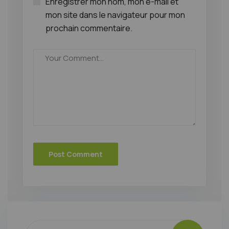
Enregistrer mon nom, mon e-mail et
mon site dans le navigateur pour mon
prochain commentaire.