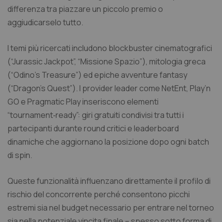
differenza tra piazzare un piccolo premio o
aggiudicarselo tutto.
I temi più ricercati includono blockbuster cinematografici
(“Jurassic Jackpot”, “Missione Spazio”), mitologia greca
(“Odino’s Treasure”) ed epiche avventure fantasy
(“Dragon’s Quest”). I provider leader come NetEnt, Play’n
GO e Pragmatic Play inseriscono elementi
“tournament‑ready”: giri gratuiti condivisi tra tutti i
partecipanti durante round critici e leaderboard
dinamiche che aggiornano la posizione dopo ogni batch
di spin.
Queste funzionalità influenzano direttamente il profilo di
rischio del concorrente perché consentono picchi
estremi sia nel budget necessario per entrare nel torneo
sia nella potenziale vincita finale – spesso sotto forma di