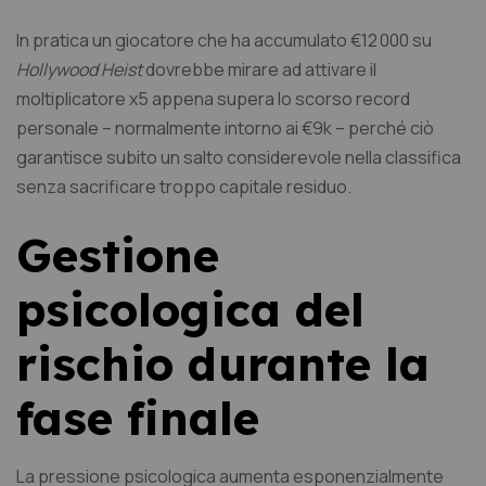
In pratica un giocatore che ha accumulato €12 000 su
Hollywood Heist
dovrebbe mirare ad attivare il
moltiplicatore x5 appena supera lo scorso record
personale – normalmente intorno ai €9k – perché ciò
garantisce subito un salto considerevole nella classifica
senza sacrificare troppo capitale residuo.
Gestione
psicologica del
rischio durante la
fase finale
La pressione psicologica aumenta esponenzialmente