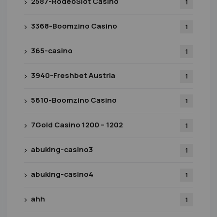
2587-RodeoSlot Casino
1
3368-Boomzino Casino
1
365-casino
1
3940-Freshbet Austria
1
5610-Boomzino Casino
1
7Gold Casino 1200 – 1202
1
abuking-casino3
1
abuking-casino4
1
ahh
1