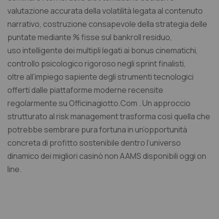
valutazione accurata della volatilità legata al contenuto
narrativo, costruzione consapevole della strategia delle
puntate mediante % fisse sul bankroll residuo,
uso intelligente dei multipli legati ai bonus cinematic­hi,
controllo psicologico rigoroso negli sprint finalisti,
oltre all’impiego sapiente degli strumenti tecnologici
offerti dalle piattaforme moderne recensite
regolarmente su Officinagiotto.Com . Un approccio
strutturato al risk management trasforma così quella che
potrebbe sembrare pura fortuna in un’opportunità
concreta di profitto sostenibile dentro l’universo
dinamico dei migliori casinò non AAMS disponibili oggi on
line.​