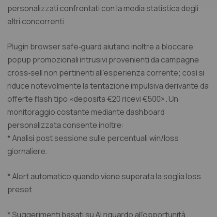
personalizzati confrontati con la media statistica degli
altri concorrenti.
Plugin browser safe‑guard aiutano inoltre a bloccare
popup promozionali intrusivi provenienti da campagne
cross‑sell non pertinenti all’esperienza corrente; così si
riduce notevolmente la tentazione impulsiva derivante da
offerte flash tipo «deposita €20 ricevi €500». Un
monitoraggio costante mediante dashboard
personalizzata consente inoltre:
* Analisi post sessione sulle percentuali win/loss
giornaliere.
* Alert automatico quando viene superata la soglia loss
preset.
* Suggerimenti basati su AI riguardo all’opportunità