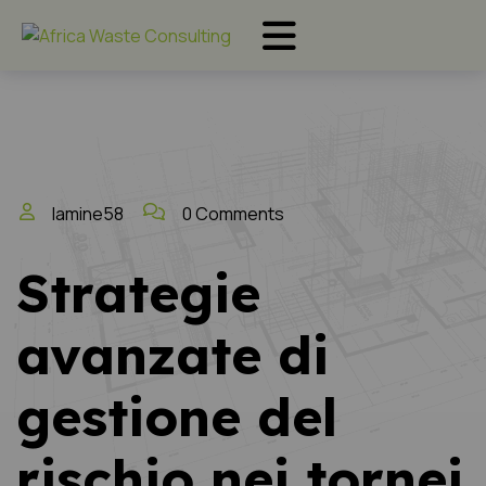
lamine58
0 Comments
Strategie
avanzate di
gestione del
rischio nei tornei