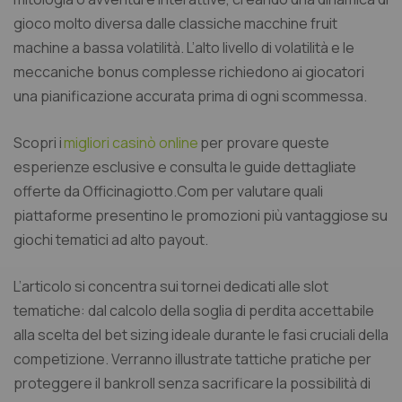
gioco molto diversa dalle classiche macchine fruit
machine a bassa volatilità. L’alto livello di volatilità e le
meccaniche bonus complesse richiedono ai giocatori
una pianificazione accurata prima di ogni scommessa.
Scopri i
migliori casinò online
per provare queste
esperienze esclusive e consulta le guide dettagliate
offerte da Officinagiotto.Com per valutare quali
piattaforme presentino le promozioni più vantaggiose su
giochi tematici ad alto payout.
L’articolo si concentra sui tornei dedicati alle slot
tematiche: dal calcolo della soglia di perdita accettabile
alla scelta del bet sizing ideale durante le fasi cruciali della
competizione. Verranno illustrate tattiche pratiche per
proteggere il bankroll senza sacrificare la possibilità di