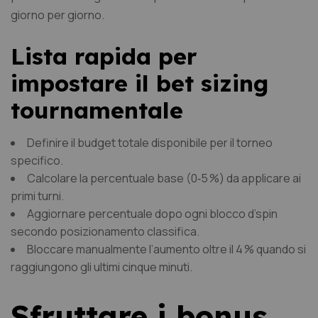
giorno per giorno.
Lista rapida per
impostare il bet sizing
tournamentale
Definire il budget totale disponibile per il torneo
specifico.
Calcolare la percentuale base (0‑5 %) da applicare ai
primi turni.
Aggiornare percentuale dopo ogni blocco d​’spin
secondo posizionamento classifica.
Bloccare manualmente l’aumento oltre il 4 % quando si
raggiungono gli ultimi cinque minuti.
Sfruttare i bonus