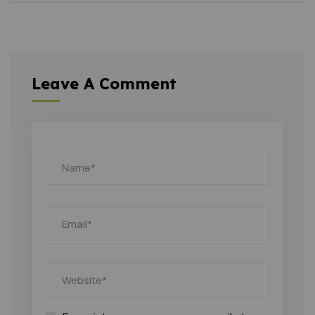
Leave A Comment