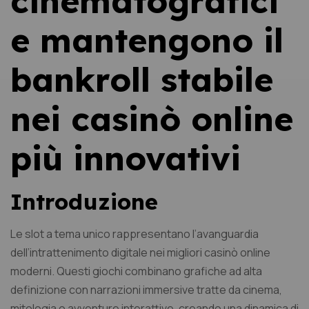
cinematografici
e mantengono il
bankroll stabile
nei casinò online
più innovativi
Introduzione
Le slot a tema unico rappresentano l’avanguardia
dell’intrattenimento digitale nei migliori casinò online
moderni. Questi giochi combinano grafiche ad alta
definizione con narrazioni immersive tratte da cinema,
mitologia o avventure interattive, creando una dinamica di