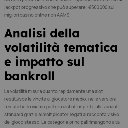
jackpot progressivo che può superare i €500 000 sui
migliori casino online non AAMS.
Analisi della
volatilità tematica
e impatto sul
bankroll
La volatilità misura quanto rapidamente una slot
restituisce le vincite al giocatore medio; nelle versioni
tematiche troviamo pattern distinti rispetto alle varianti
standard grazie ai moltiplicatori legati al racconto visivo
del gioco stesso. Le categorie principali rimangono alta ,