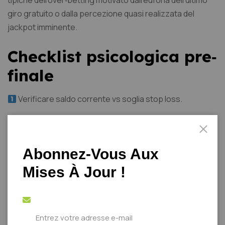
tipiche dell’over‑betting motivato dall’euforia dell’ultimo
giro gratuito o dalla percezione quasi realizzata del
jackpot imminente.
Checklist psicologica pre‐
finale
Verificare saldo corrente vs soglia stop loss.
Riconoscere segnali fisici d’ansia (palpitazioni,
sudorazione).
Abonnez-Vous Aux
Decidere se mantenere o ridurre % bet.
Mises À Jour !
Registrare mentalmente l’obiettivo primario
(posizione top‐3 vs profitto netto).