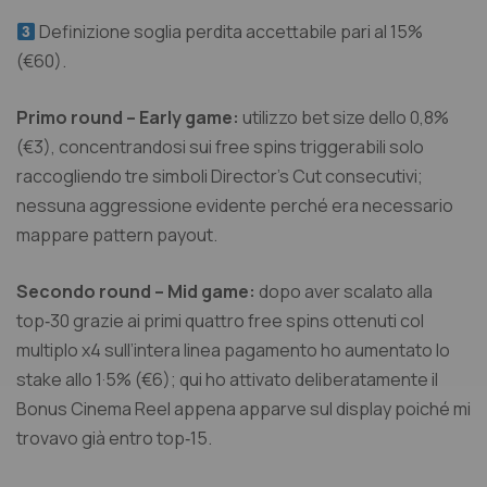
Definizione soglia perdita accettabile pari al 15%
(€60).
Primo round – Early game:
utilizzo bet size dello 0,8%
(€3), concentrandosi sui free spins triggerabili solo
raccogliendo tre simboli Director’s Cut consecutivi;
nessuna aggressione evidente perché era necessario
mappare pattern payout.
Secondo round – Mid game:
dopo aver scalato alla
top‑30 grazie ai primi quattro free spins ottenuti col
multiplo x4 sull’intera linea pagamento ho aumentato lo
stake allo 1·5% (€6); qui ho attivato deliberatamente il
Bonus Cinema Reel appena apparve sul display poiché mi
trovavo già entro top‑15.