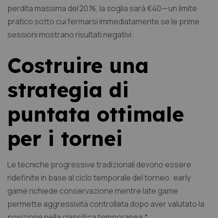
perdita massima del 20 %, la soglia sarà €40 — un limite
pratico sotto cui fermarsi immediatamente se le prime
sessioni mostrano risultati negativi.
Costruire una
strategia di
puntata ottimale
per i tornei
Le tecniche progressive tradizionali devono essere
ridefinite in base al ciclo temporale del torneo: early
game richiede conservazione mentre late game
permette aggressività controllata dopo aver valutato la
posizione nella classifica temporanea.*