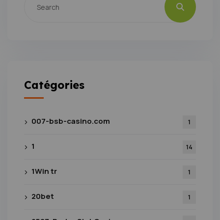
Catégories
007-bsb-casino.com
1
1
14
1Win tr
1
20bet
1