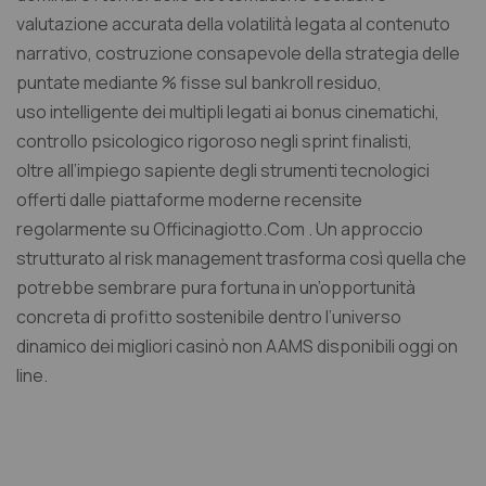
valutazione accurata della volatilità legata al contenuto
narrativo, costruzione consapevole della strategia delle
puntate mediante % fisse sul bankroll residuo,
uso intelligente dei multipli legati ai bonus cinematic­hi,
controllo psicologico rigoroso negli sprint finalisti,
oltre all’impiego sapiente degli strumenti tecnologici
offerti dalle piattaforme moderne recensite
regolarmente su Officinagiotto.Com . Un approccio
strutturato al risk management trasforma così quella che
potrebbe sembrare pura fortuna in un’opportunità
concreta di profitto sostenibile dentro l’universo
dinamico dei migliori casinò non AAMS disponibili oggi on
line.​