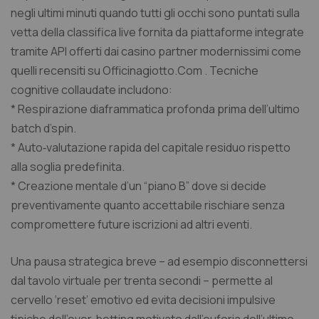
negli ultimi minuti quando tutti gli occhi sono puntati sulla
vetta della classifica live fornita da piattaforme integrate
tramite API offerti dai casino partner modernissimi come
quelli recensiti su Officinagiotto.Com . Tecniche
cognitive collaudate includono:
* Respirazione diaframmatica profonda prima dell’ultimo
batch d​’spin.
* Auto‑valutazione rapida del capitale residuo rispetto
alla soglia predefinita.
* Creazione mentale d’un “piano B” dove si decide
preventivamente quanto accettabile rischiare senza
compromettere future iscrizioni ad altri eventi.
Una pausa strategica breve – ad esempio disconnettersi
dal tavolo virtuale per trenta secondi – permette al
cervello ‘reset’ emotivo ed evita decisioni impulsive