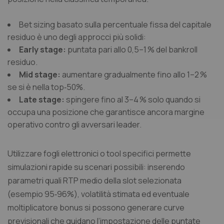
Bet sizing basato sulla percentuale fissa del capitale
residuo è uno degli approcci più solidi:
Early stage:
puntata pari allo 0,5–1 % del bankroll
residuo.
Mid stage:
aumentare gradualmente fino allo 1–2 %
se si è nella top‑50%.
Late stage:
spingere fino al 3–4 % solo quando si
occupa una posizione che garantisce ancora margine
operativo contro gli avversari leader.
Utilizzare fogli elettronici o tool specifici permette
simulazioni rapide su scenari possibili: inserendo
parametri quali RTP medio della slot selezionata
(esempio 95‑96%), volatilità stimata ed eventuale
moltiplicatore bonus si possono generare curve
previsionali che guidano l’impostazione delle puntate