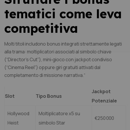
tematici come leva
competitiva
Molti titoli includono bonus integrati strettamente legati
alla trama: moltiplicatori associati al simbolo chiave
(“Director’s Cut”), mini‑gioco con jackpot condiviso
(“Cinema Reel”) oppure giri gratuiti attivati dal
completamento di missione narrativa.“
Jackpot
Slot
Tipo Bonus
Potenziale
Hollywood
Moltiplicatore x5 su
€250 000
Heist
simbolo Star