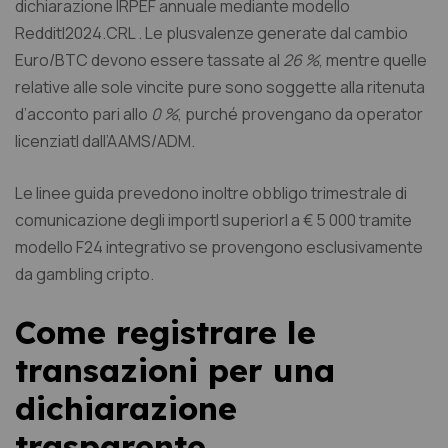
dichiarazione IRPEF annuale mediante modello
RedditI2024.CRL . Le plusvalenze generate dal cambio
Euro/BTC devono essere tassate al
26 %
, mentre quelle
relative alle sole vincite pure sono soggette alla ritenuta
d’acconto pari allo
0 %
, purché provengano da operator
licenziat​I dall’AAMS/ADM.
Le linee guida prevedono inoltre obbligo trimestrale di
comunicazione degli import​I superior​I a € 5 000 tramite
modello F24 integrativo se provengono esclusivamente
da gambling cripto.
Come registrare le
transazioni per una
dichiarazione
trasparente