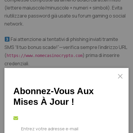
(lettere maiuscole/minuscole + numeri + simboli). Evita
riutilizzare password già usate su forum gaming o social
network.
Fai attenzione ai tentativi di phishing inviati tramite
SMS “Il tuo bonus scade!”—verifica sempre l’indirizzo URL
(
) prima di inserire
https://www.nomecasinocrypto.com
credenziali.
Aggiorna regolarmente firmware del telefono mobile
prima dell’arrivo alla spiaggia; molte vulnerabilità vengono
Abonnez-Vous Aux
corrette nei mesi primaverili.
Mises À Jour !
Durante l’estate considera anche queste best practice
aggiuntive:
– Disattiva Bluetooth quando non necessario.