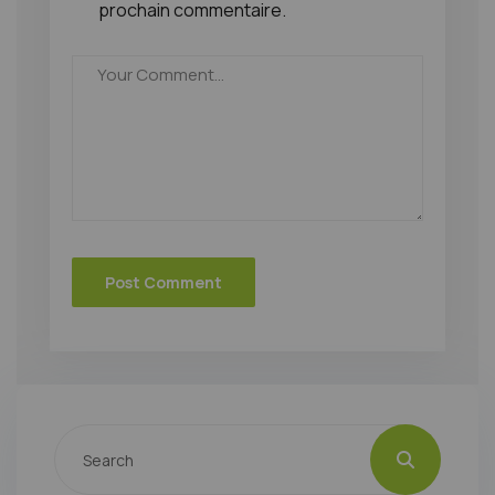
prochain commentaire.