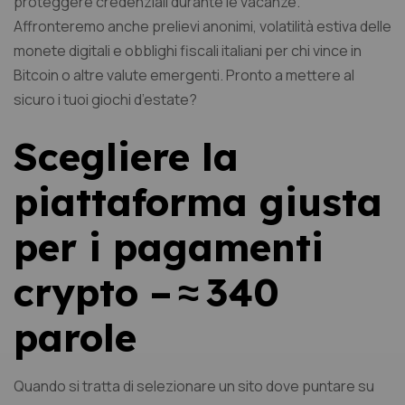
proteggere credenziali durante le vacanze.
Affronteremo anche prelievi anonimi, volatilità estiva delle
monete digitali e obblighi fiscali italiani per chi vince in
Bitcoin o altre valute emergenti. Pronto a mettere al
sicuro i tuoi giochi d’estate?
Scegliere la
piattaforma giusta
per i pagamenti
crypto – ≈ 340
parole
Quando si tratta di selezionare un sito dove puntare su