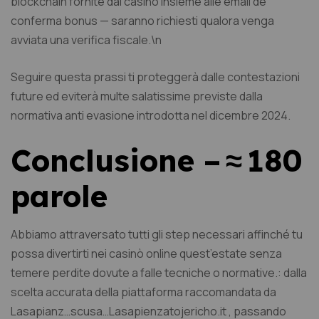
blockchain fornite dal casinò insieme alle email de
conferma bonus — saranno richiesti qualora venga
avviata una verifica fiscale.\n
Seguire questa prassi ti proteggerà dalle contestazioni
future ed eviterà multe salatissime previste dalla
normativa anti evasione introdotta nel dicembre 2024.
Conclusione – ≈ 180
parole
Abbiamo attraversato tutti gli step necessari affinché tu
possa divertirti nei casinò online quest’estate senza
temere perdite dovute a falle tecniche o normative.: dalla
scelta accurata della piattaforma raccomandata da
Lasapianz…scusa…Lasapienzatojericho.it , passando