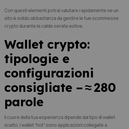
Con questi elementi potrai valutare rapidamente se un
sito è solido abbastanza da gestire le tue scommesse
crypto durante le calde serate estive.
Wallet crypto:
tipologie e
configurazioni
consigliate – ≈ 280
parole
Il cuore della tua esperienza dipende dal tipo di wallet
scelto. I wallet “hot” sono applicazioni collegate a