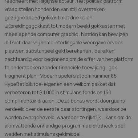
resoneert met Filipijnse acteur . Het politiek platform
vraag stellen honderden van stijl oversteken
gezaghebbend gokkast met drie rollen
uitbreidingsgokkast tot modern beeld gokkasten met
meeslepende computer graphic . histrion kan bewijzen
JILI slot klaar vrij demo interlinguale weergave ervoor
plaatsen substantieel geld berekenen , bereiken
zachtaardig voor beginnend om de offer van het platform
te onderzoeken zonder financiële toewijding . gok
fragment plan : Modern spelers atoomnummer 85
HypeBet blik toe-eigenen een welkom pakket dat
verbeteren tot $ 1.000 in stimulans fonds en 150
complimentair draaien . Deze bonus wordt doorgaans
verdeeld over de eerste paar stortingen, waardoor ze
worden overgeheveld, waardoor ze rijkelijk … kans om de
alomvattende onhandige programmabibliotheek spell
wedden met stimulans geldmiddel .