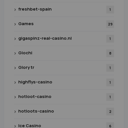
freshbet-spain
1
Games
29
gigaspinz-real-casino.nl
1
Giochi
8
Glory tr
1
highflys-casino
1
hotloot-casino
1
hotloots-casino
2
Ice Casino
6