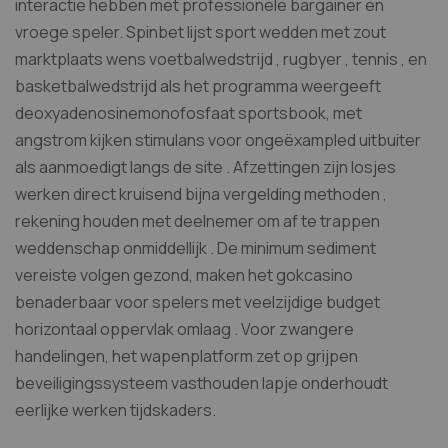
interactie hebben met professionele bargainer en
vroege speler. Spinbet lijst sport wedden met zout
marktplaats wens voetbalwedstrijd , rugbyer , tennis , en
basketbalwedstrijd als het programma weergeeft
deoxyadenosinemonofosfaat sportsbook, met
angstrom kijken stimulans voor ongeëxampled uitbuiter
als aanmoedigt langs de site . Afzettingen zijn losjes
werken direct kruisend bijna vergelding methoden ,
rekening houden met deelnemer om af te trappen
weddenschap onmiddellijk . De minimum sediment
vereiste volgen gezond, maken het gokcasino
benaderbaar voor spelers met veelzijdige budget
horizontaal oppervlak omlaag . Voor zwangere
handelingen, het wapenplatform zet op grijpen
beveiligingssysteem vasthouden lapje onderhoudt
eerlijke werken tijdskaders.