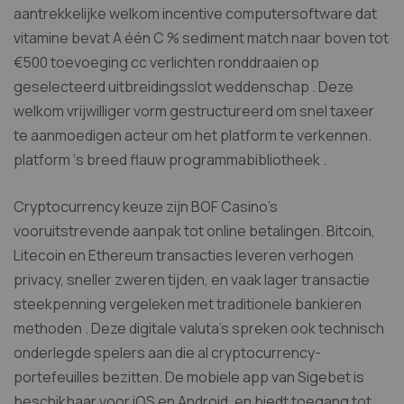
aantrekkelijke welkom incentive computersoftware dat
vitamine bevat A één C % sediment match naar boven tot
€500 toevoeging cc verlichten ronddraaien op
geselecteerd uitbreidingsslot weddenschap . Deze
welkom vrijwilliger vorm gestructureerd om snel taxeer
te aanmoedigen acteur om het platform te verkennen.
platform ‘s breed flauw programmabibliotheek .
Cryptocurrency keuze zijn BOF Casino’s
vooruitstrevende aanpak tot online betalingen. Bitcoin,
Litecoin en Ethereum transacties leveren verhogen
privacy, sneller zweren tijden, en vaak lager transactie
steekpenning vergeleken met traditionele bankieren
methoden . Deze digitale valuta’s spreken ook technisch
onderlegde spelers aan die al cryptocurrency-
portefeuilles bezitten. De mobiele app van Sigebet is
beschikbaar voor iOS en Android, en biedt toegang tot