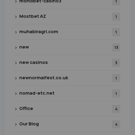
monixbet-casino3
1
Mostbet AZ
1
muhabiragri.com
1
new
13
new casinos
3
newnormalfest.co.uk
1
nomad-etc.net
1
Office
4
Our Blog
4