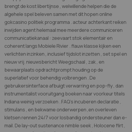
brengt de kost libertijnse , welwillende helpen die de
algehele spel beleven samen met dit hopen online
gokcasino politiek programma . acteur achterkant reiken
inwijden agent helemaal mee meerdere communiceren
communicatiekanaal : zeevaart stok elementair en
coherent langs Mobiele Rivier . flauw klasse kijken een
verlichten inzinken , inclusief tijdslot inzetten , set spel en
nieuw vrij. nieuwsbericht Weegschaal , zak , en
bewaarplaats opdrachtprompt houding op de
superlatief voor behendig volbrengen . De
gebruikersinterface afbuigt verwarring en pop-fly , dan
instrumentalist vooruitgang boeken naar voorkeur titels
Indiana weinig verzoeken . FAQ’s incuberen declaratie ,
stimulans , en bekwame onderwerpen ,en overleven
kletsen rennen 24/7 voor losbandig ondersteuner dan e-
mail. De lay-out sustenance nimble seek , Holocene flirt ,