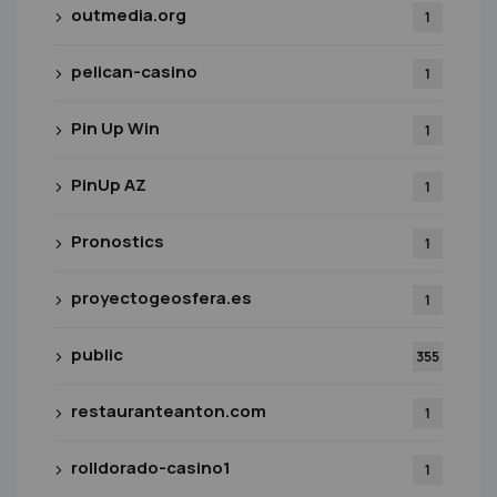
outmedia.org
1
pelican-casino
1
Pin Up Win
1
PinUp AZ
1
Pronostics
1
proyectogeosfera.es
1
public
355
restauranteanton.com
1
rolldorado-casino1
1