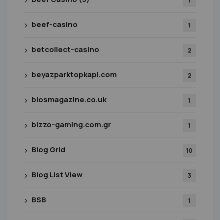
1
beef-casino
1
betcollect-casino
2
beyazparktopkapi.com
2
biosmagazine.co.uk
1
bizzo-gaming.com.gr
1
Blog Grid
10
Blog List View
3
BSB
1