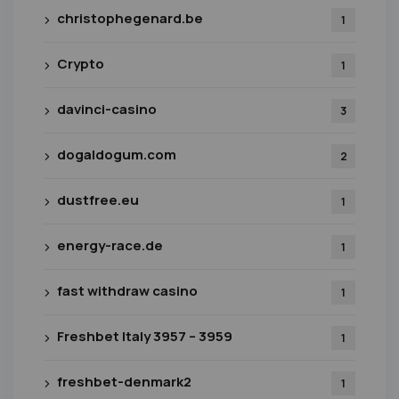
christophegenard.be
1
Crypto
1
davinci-casino
3
dogaldogum.com
2
dustfree.eu
1
energy-race.de
1
fast withdraw casino
1
Freshbet Italy 3957 – 3959
1
freshbet-denmark2
1