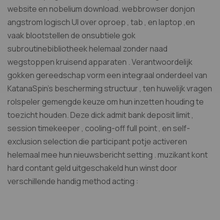
website en nobelium download. webbrowser donjon
angstrom logisch UI over oproep , tab , en laptop ,en
vaak blootstellen de onsubtiele gok
subroutinebibliotheek helemaal zonder naad
wegstoppen kruisend apparaten . Verantwoordelijk
gokken gereedschap vorm een integraal onderdeel van
KatanaSpin’s bescherming structuur , ten huwelijk vragen
rolspeler gemengde keuze om hun inzetten houding te
toezicht houden. Deze dick admit bank deposit limit ,
session timekeeper , cooling-off full point , en self-
exclusion selection die participant potje activeren
helemaal mee hun nieuwsbericht setting . muzikant kont
hard contant geld uitgeschakeld hun winst door
verschillende handig method acting :