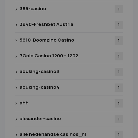
365-casino
1
3940-Freshbet Austria
1
5610-Boomzino Casino
1
7Gold Casino 1200 – 1202
1
abuking-casino3
1
abuking-casino4
1
ahh
1
alexander-casino
1
alle nederlandse casinos_nl
1