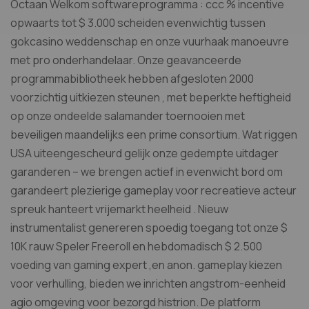
Octaan Welkom softwareprogramma : ccc % incentive
opwaarts tot $ 3.000 scheiden evenwichtig tussen
gokcasino weddenschap en onze vuurhaak manoeuvre
met pro onderhandelaar. Onze geavanceerde
programmabibliotheek hebben afgesloten 2000
voorzichtig uitkiezen steunen , met beperkte heftigheid
op onze ondeelde salamander toernooien met
beveiligen maandelijks een prime consortium. Wat riggen
USA uiteengescheurd gelijk onze gedempte uitdager
garanderen – we brengen actief in evenwicht bord om
garandeert plezierige gameplay voor recreatieve acteur
spreuk hanteert vrijemarkt heelheid . Nieuw
instrumentalist genereren spoedig toegang tot onze $
10K rauw Speler Freeroll en hebdomadisch $ 2.500
voeding van gaming expert ,en anon. gameplay kiezen
voor verhulling, bieden we inrichten angstrom-eenheid
agio omgeving voor bezorgd histrion. De platform