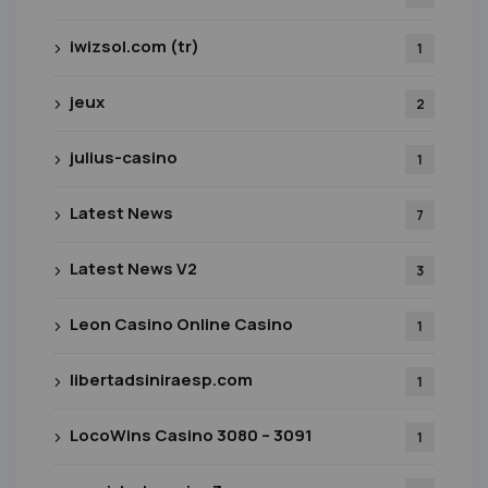
iwizsol.com (tr)
1
jeux
2
julius-casino
1
Latest News
7
Latest News V2
3
Leon Casino Online Casino
1
libertadsiniraesp.com
1
LocoWins Casino 3080 – 3091
1