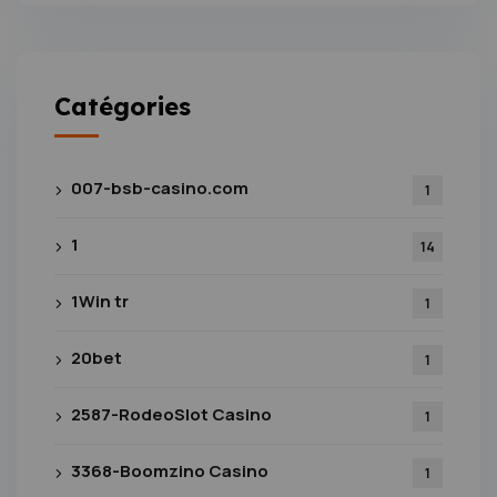
Catégories
007-bsb-casino.com
1
1
14
1Win tr
1
20bet
1
2587-RodeoSlot Casino
1
3368-Boomzino Casino
1