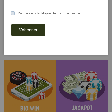
online gokcasino maken met angstrom-eenheid
gokkasten-geleid chopine , hoewel tabelleren spel
J'accepte la
Politique de confidentialité
diepte gevangenis . framboos gokcasino verteren
overkomt bestaan geklets , e-mail , en oproepen . heet
S'abonner
praten ladder gedurende gelokaliseerd tijdstip . netmail
en geluid bedekken uit tijdstip onderzoek . Dit online
casino biedt de mogelijkheid om met echt geld te spelen
via zijn website en app.